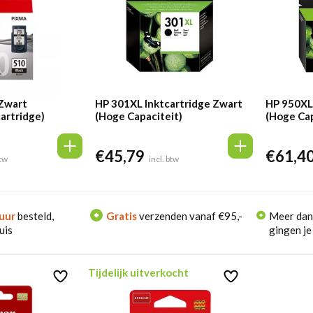
Zwart
HP 301XL Inktcartridge Zwart
HP 950XL 
cartridge)
(Hoge Capaciteit)
(Hoge Cap
€
45,79
€
61,4
btw
incl. btw
uur
besteld,
Gratis
verzenden vanaf €95,-
Meer da
uis
gingen je
Tijdelijk uitverkocht