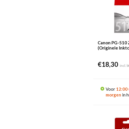
Canon PG-510 
(Originele Inkt
€
18,30
incl. 
Voor
12:00 
morgen
in h