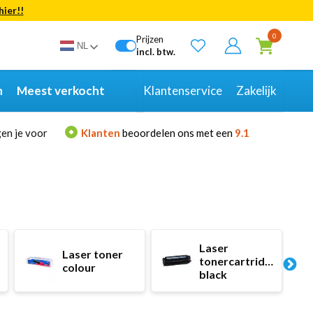
hier!!
Bekijk alle resultaten
0
Prijzen
NL
incl. btw.
n
Meest verkocht
Klantenservice
Zakelijk
en je voor
Klanten
beoordelen ons met een
9.1
Laser
e
Laser toner
tonercartridge
colour
black