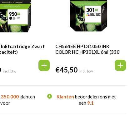
Inktcartridge Zwart
CH564EE HP DJ1050 INK
aciteit)
COLOR HC HP301XL 6ml (330
pag.)
0
€
45,50
incl. btw
incl. btw
n
350.000
klanten
Klanten
beoordelen ons met
 voor
een
9.1