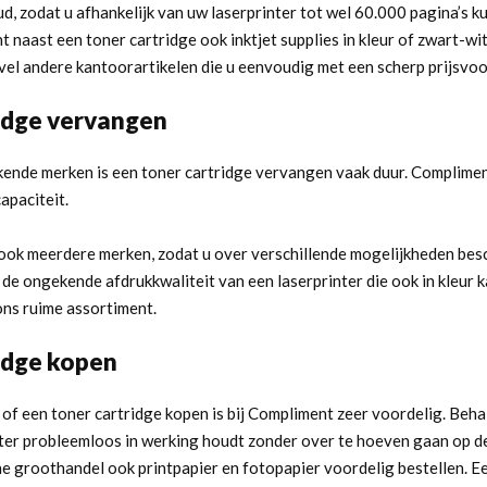
d, zodat u afhankelijk van uw laserprinter tot wel 60.000 pagina’s ku
t naast een toner cartridge ook inktjet supplies in kleur of zwart-wi
vel andere kantoorartikelen die u eenvoudig met een scherp prijsvoo
idge vervangen
ekende merken is een toner cartridge vervangen vaak duur. Complimen
apaciteit.
ook meerdere merken, zodat u over verschillende mogelijkheden besc
 de ongekende afdrukkwaliteit van een laserprinter die ook in kleur 
 ons ruime assortiment.
idge kopen
of een toner cartridge kopen is bij Compliment zeer voordelig. Behal
er probleemloos in werking houdt zonder over te hoeven gaan op de 
ine groothandel ook printpapier en fotopapier voordelig bestellen. E