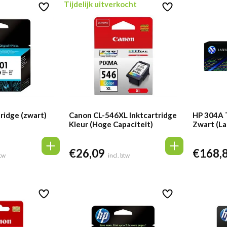
Tijdelijk uitverkocht
ridge (zwart)
Canon CL-546XL Inktcartridge
HP 304A 
Kleur (Hoge Capaciteit)
Zwart (La
€
26,09
€
168,
btw
incl. btw