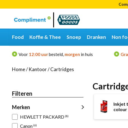
Comp
Categorieën
Merken
Food
Koffie & Thee
Snoep
Dranken
Non fo
Voor
12:00 uur
besteld,
morgen
in huis
Gra
Home
/
Kantoor
/
Cartridges
Cartridg
Filteren
Inkjet t
Merken
colour
HEWLETT PACKARD
(8)
Canon
(6)