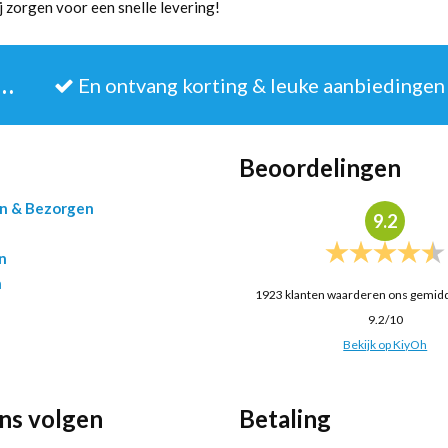
j zorgen voor een snelle levering!
JE IN VOOR DE NIEUWSBRIEF
En ontvang korting & leuke aanbiedingen
Beoordelingen
en & Bezorgen
9.2
n
n
1923
klanten waarderen ons gemid
9.2
/
10
Bekijk op KiyOh
ons volgen
Betaling