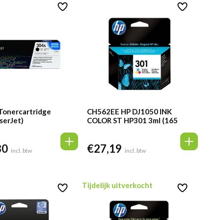
Tonercartridge
CH562EE HP DJ1050 INK
serJet)
COLOR ST HP301 3ml (165
pag.)
80
€
27,19
incl. btw
incl. btw
Tijdelijk uitverkocht