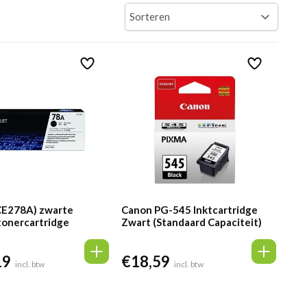
CE278A) zwarte
Canon PG-545 Inktcartridge
tonercartridge
Zwart (Standaard Capaciteit)
19
€
18,59
incl. btw
incl. btw