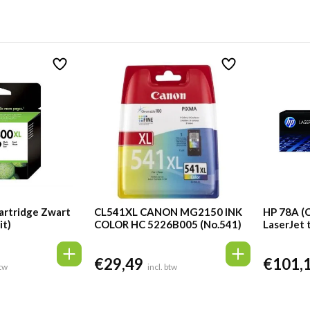
artridge Zwart
CL541XL CANON MG2150 INK
HP 78A (
it)
COLOR HC 5226B005 (No.541)
LaserJet 
€
29,49
€
101,
btw
incl. btw