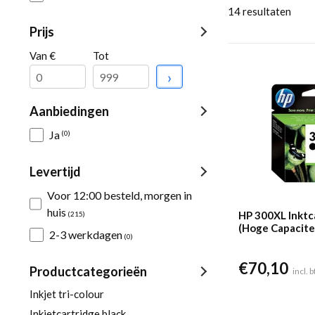
14
resultaten
Prijs
Van €
Tot
›
Aanbiedingen
Ja
(0)
Levertijd
Voor 12:00 besteld, morgen in
huis
HP 300XL Inktc
(215)
(Hoge Capacite
2-3 werkdagen
(0)
€
70,10
Productcategorieën
incl. 
Inkjet tri-colour
Inkjetcartridge black