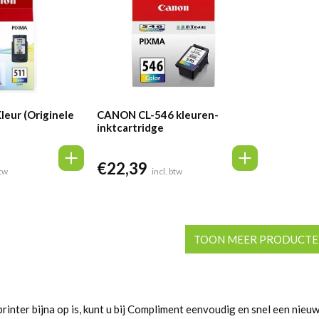
leur (Originele
CANON CL-546 kleuren-
inktcartridge
€
22,39
btw
incl. btw
TOON MEER PRODUCT
printer bijna op is, kunt u bij Compliment eenvoudig en snel een nieuw