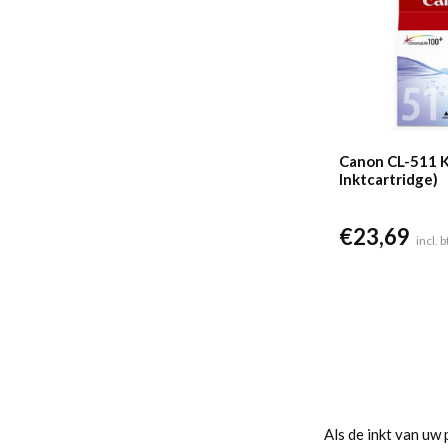
Canon CL-511 K
Inktcartridge)
€
23,69
incl. 
Als de inkt van uw 