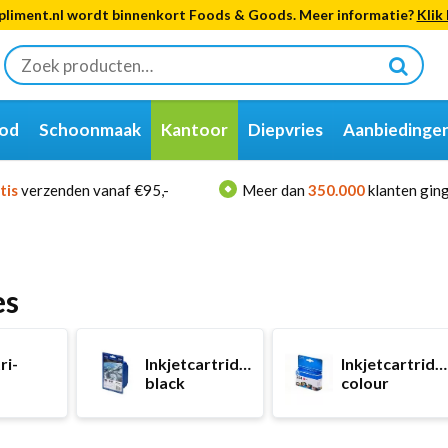
liment.nl wordt binnenkort Foods & Goods. Meer informatie?
Klik 
Zoeken
naar:
od
Schoonmaak
Kantoor
Diepvries
Aanbiedinge
tis
verzenden vanaf €95,-
Meer dan
350.000
klanten ging
es
ri-
Inkjetcartridge
Inkjetcartridg
black
colour