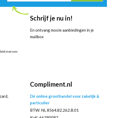
Schrijf je nu in!
En ontvang mooie aanbiedingen in je
mailbox
deld met een
Compliment.nl
card,
Dé online groothandel voor zakelijk &
particulier
BTW: NL 8564.82.262.B.01
KvK: 66290082