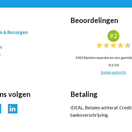
Beoordelingen
en & Bezorgen
9.2
n
n
1923
klanten waarderen ons gemid
9.2
/
10
Bekijk op KiyOh
ons volgen
Betaling
iDEAL, Betalen achteraf, Credit
bankoverschrijving.