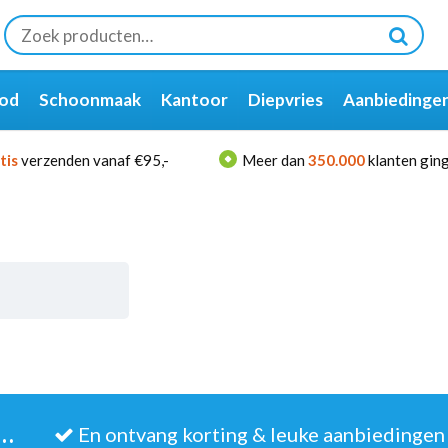
Zoeken
naar:
od
Schoonmaak
Kantoor
Diepvries
Aanbiedinge
tis
verzenden vanaf €95,-
Meer dan
350.000
klanten ging
JE IN VOOR DE NIEUWSBRIEF
En ontvang korting & leuke aanbiedingen