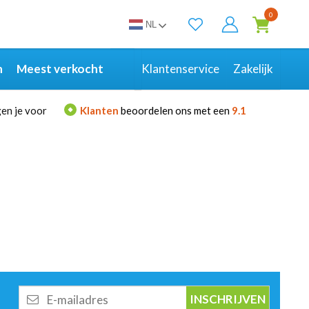
0
NL
Bekijk alle resultaten
n
Meest verkocht
Klantenservice
Zakelijk
en je voor
Klanten
beoordelen ons met een
9.1
E-
mailadres