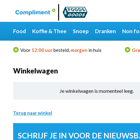
Categorieën
Merken
Food
Koffie & Thee
Snoep
Dranken
Non fo
Voor
12:00 uur
besteld,
morgen
in huis
Gra
Winkelwagen
Je winkelwagen is momenteel leeg.
Terug naar winkel
SCHRIJF 