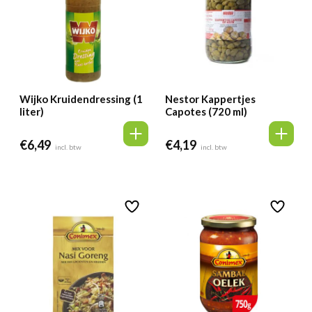
Wijko Kruidendressing (1
Nestor Kappertjes
liter)
Capotes (720 ml)
€
6,49
€
4,19
incl. btw
incl. btw