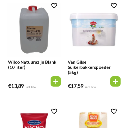
Wilco Natuurazijn Blank
Van Gilse
(10 liter)
Suikerbakkerspoeder
(5kg)
€
13,89
€
17,59
incl. btw
incl. btw