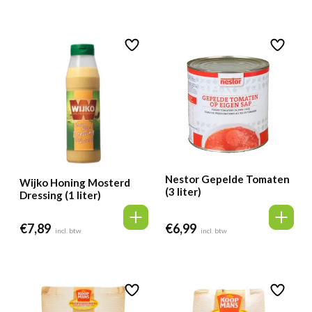
was:
is:
was:
is:
€15,29.
€13,49.
€14,89.
€13,49.
Nestor Gepelde Tomaten
Wijko Honing Mosterd
(3 liter)
Dressing (1 liter)
€
7,89
€
6,99
incl. btw
incl. btw