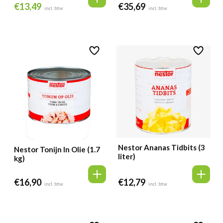
€
13,49
€
35,69
Oorspronkelijke
Huidige
incl. btw
incl. btw
prijs
prijs
was:
is:
€15,29.
€13,49.
Nestor Ananas Tidbits (3
Nestor Tonijn In Olie (1.7
liter)
kg)
€
16,90
€
12,79
incl. btw
incl. btw