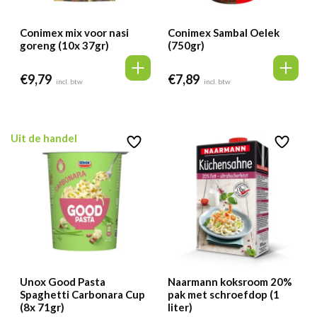
Conimex mix voor nasi
Conimex Sambal Oelek
goreng (10x 37gr)
(750gr)
€
9,79
€
7,89
incl. btw
incl. btw
Uit de handel
Unox Good Pasta
Naarmann koksroom 20%
Spaghetti Carbonara Cup
pak met schroefdop (1
(8x 71gr)
liter)