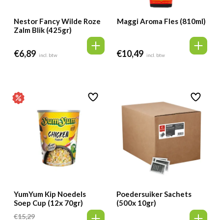
Nestor Fancy Wilde Roze
Maggi Aroma Fles (810ml)
Zalm Blik (425gr)
€
6,89
€
10,49
incl. btw
incl. btw
YumYum Kip Noedels
Poedersuiker Sachets
Soep Cup (12x 70gr)
(500x 10gr)
€
15,29