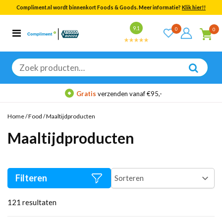
Compliment.nl wordt binnenkort Foods & Goods. Meer informatie?
Klik hier!!
Bekijk alle resultaten
9.1
0
0
Categorieën
Merken
Zoeken
naar:
Gratis
verzenden vanaf €95,-
Home
/
Food
/
Maaltijdproducten
Maaltijdproducten
Filteren
121
resultaten