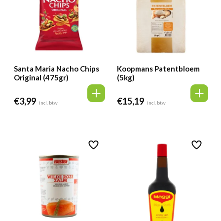
Santa Maria Nacho Chips
Koopmans Patentbloem
Original (475gr)
(5kg)
€
3,99
€
15,19
incl. btw
incl. btw