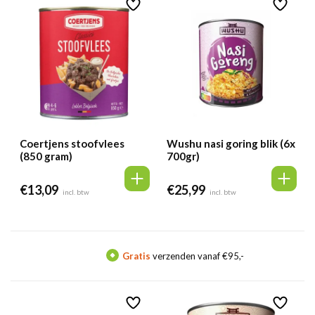
Coertjens stoofvlees
Wushu nasi goring blik (6x
(850 gram)
700gr)
€
13,09
€
25,99
incl. btw
incl. btw
Gratis
verzenden vanaf €95,-