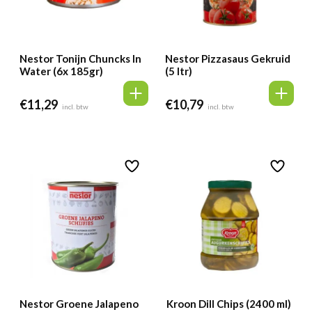
Nestor Tonijn Chuncks In
Nestor Pizzasaus Gekruid
Water (6x 185gr)
(5 ltr)
€
11,29
€
10,79
incl. btw
incl. btw
Nestor Groene Jalapeno
Kroon Dill Chips (2400 ml)