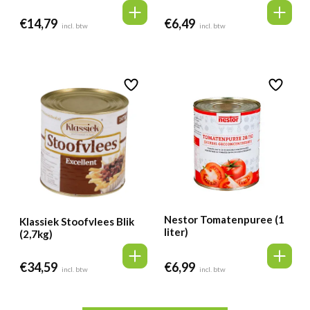
€
14,79
€
6,49
incl. btw
incl. btw
Nestor Tomatenpuree (1
Klassiek Stoofvlees Blik
liter)
(2,7kg)
€
34,59
€
6,99
incl. btw
incl. btw