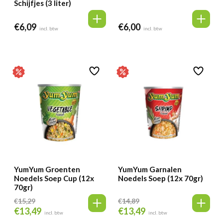
Schijfjes (3 liter)
€
6,09
€
6,00
incl. btw
incl. btw
YumYum Groenten
YumYum Garnalen
Noedels Soep Cup (12x
Noedels Soep (12x 70gr)
70gr)
€
15,29
€
14,89
€
13,49
€
13,49
Oorspronkelijke
Huidige
Oorspronkelijke
Huidige
incl. btw
incl. btw
prijs
prijs
prijs
prijs