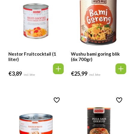
Nestor Fruitcocktail (1
Wushu bami goring blik
liter)
(6x 700gr)
€
3,89
€
25,99
incl. btw
incl. btw