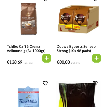
Tchibo Caffè Crema
Douwe Egberts Senseo
Vollmundig (8x 1000gr)
Strong (10x 48 pads)
€
138,69
€
80,00
incl. btw
incl. btw