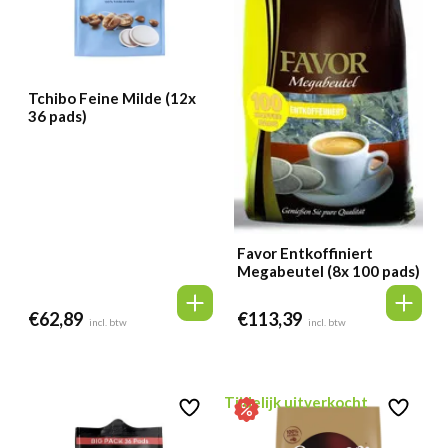
Tchibo Feine Milde (12x
36 pads)
Favor Entkoffiniert
Megabeutel (8x 100 pads)
€
62,89
€
113,39
incl. btw
incl. btw
Tijdelijk uitverkocht