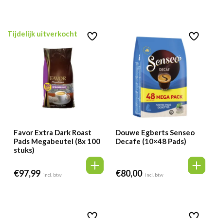
Tijdelijk uitverkocht
Favor Extra Dark Roast
Douwe Egberts Senseo
Pads Megabeutel (8x 100
Decafe (10×48 Pads)
stuks)
€
97,99
€
80,00
incl. btw
incl. btw