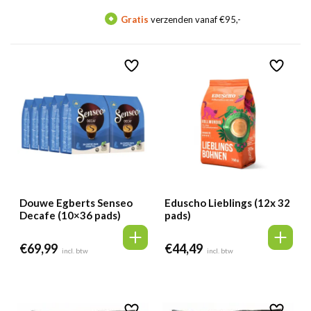
Gratis
verzenden vanaf €95,-
Me
Douwe Egberts Senseo
Eduscho Lieblings (12x 32
Decafe (10×36 pads)
pads)
€
69,99
€
44,49
incl. btw
incl. btw