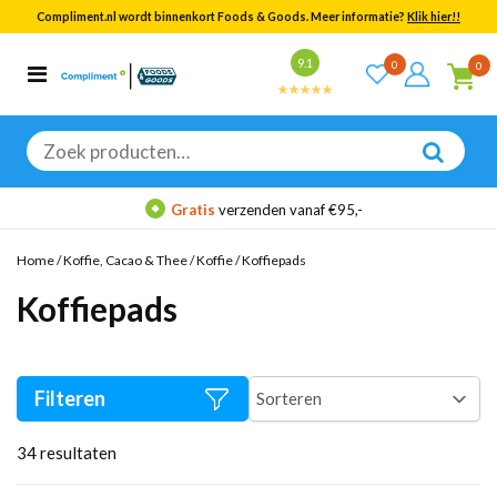
Compliment.nl wordt binnenkort Foods & Goods. Meer informatie?
Klik hier!!
Bekijk alle resultaten
9.1
0
0
Categorieën
Merken
Zoeken
naar:
ratis
verzenden vanaf €95,-
Meer 
Home
/
Koffie, Cacao & Thee
/
Koffie
/
Koffiepads
Koffiepads
Filteren
34
resultaten