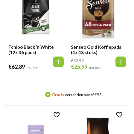
Tchibo Black ’n White
Senseo Gold Koffiepads
(12x 36 pads)
(4x 48 stuks)
€
32,99
€
62,89
€
25,99
Oorspronkelijke
Huidige
incl. btw
incl. btw
prijs
prijs
was:
is:
€32,99.
€25,99.
Gratis
verzenden vanaf €95,-
Me