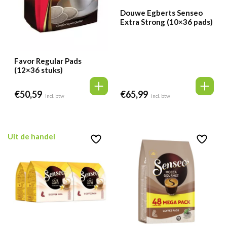
Douwe Egberts Senseo
Extra Strong (10×36 pads)
Favor Regular Pads
(12×36 stuks)
€
50,59
€
65,99
incl. btw
incl. btw
Uit de handel