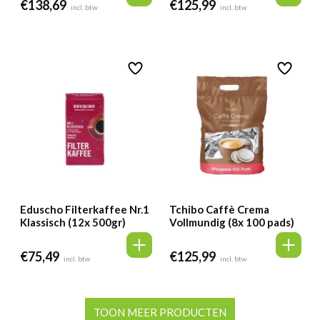
€
138,69
€
125,99
incl. btw
incl. btw
Eduscho Filterkaffee Nr.1
Tchibo Caffè Crema
Klassisch (12x 500gr)
Vollmundig (8x 100 pads)
€
75,49
€
125,99
incl. btw
incl. btw
TOON MEER PRODUCTEN