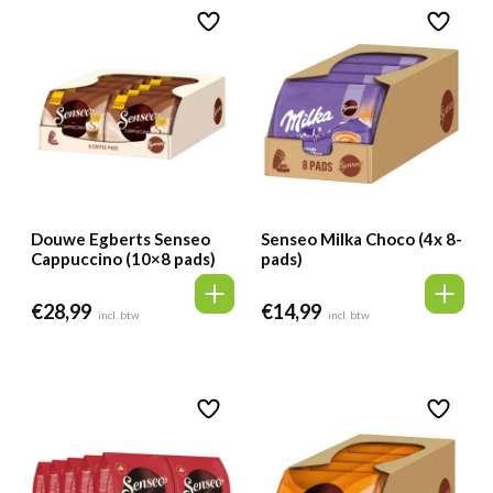
Douwe Egberts Senseo
Senseo Milka Choco (4x 8-
Cappuccino (10×8 pads)
pads)
€
28,99
€
14,99
incl. btw
incl. btw