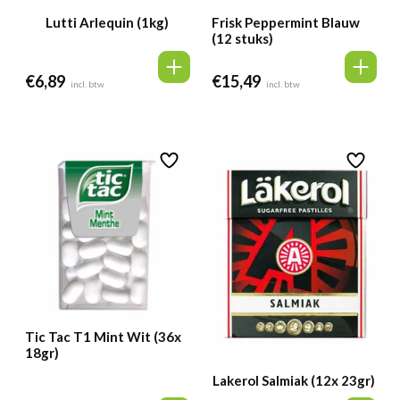
Lutti Arlequin (1kg)
Frisk Peppermint Blauw
(12 stuks)
€
6,89
€
15,49
incl. btw
incl. btw
Tic Tac T1 Mint Wit (36x
18gr)
Lakerol Salmiak (12x 23gr)