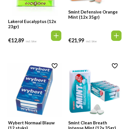
Smint Defensive Orange
Mint (12x 35gr)
Lakerol Eucalyptus (12x
23gr)
€
12,89
€
21,99
incl. btw
incl. btw
Wybert Normaal Blauw
Smint Clean Breath
(12 stuks)
Intense Mint (12x 35gr)