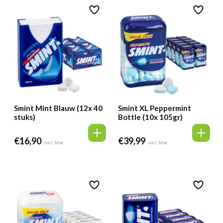
Smint Mint Blauw (12x 40
Smint XL Peppermint
stuks)
Bottle (10x 105gr)
€
16,90
€
39,99
incl. btw
incl. btw