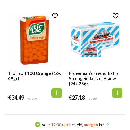
Tic Tac T100 Orange (16x
Fisherman’s Friend Extra
49gr)
Strong Suikervrij Blauw
(24x 25gr)
€
34,49
€
27,18
incl. btw
incl. btw
Voor
12:00 uur
besteld,
morgen
in huis