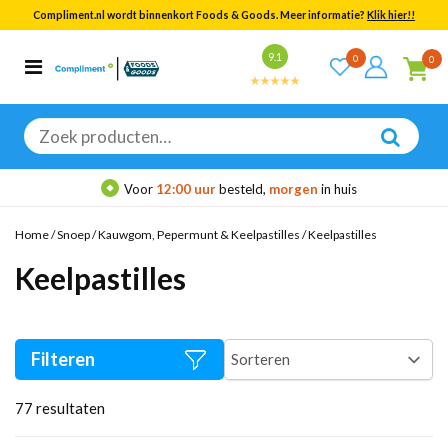
Compliment.nl wordt binnenkort Foods & Goods. Meer informatie?
Klik hier!!
Bekijk alle resultaten
9.1
0
0
Categorieën
Merken
Zoeken
naar:
Voor
12:00 uur
besteld,
morgen
in huis
Home
/
Snoep
/
Kauwgom, Pepermunt & Keelpastilles
/
Keelpastilles
Keelpastilles
Filteren
77
resultaten