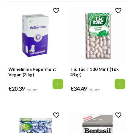
Wilhelmina Pepermunt
Tic Tac T100 Mint (16x
Vegan (3 kg)
49gr)
€
20,39
€
34,49
incl. btw
incl. btw