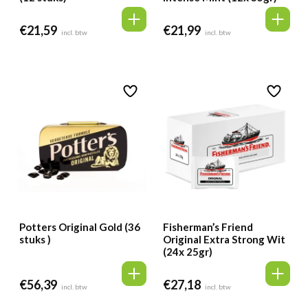
€
21,59
€
21,99
incl. btw
incl. btw
Potters Original Gold (36
Fisherman’s Friend
stuks )
Original Extra Strong Wit
(24x 25gr)
€
56,39
€
27,18
incl. btw
incl. btw