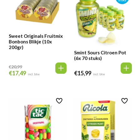
Sweet Originals Fruitmix
Bonbons Blikje (10x
200gr)
Smint Sours Citroen Pot
(6x 70 stuks)
€
20,99
€
17,49
€
15,99
Oorspronkelijke
Huidige
incl. btw
incl. btw
prijs
prijs
was:
is:
€20,99.
€17,49.