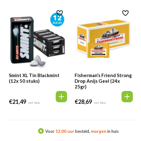
Smint XL Tin Blackmint
Fisherman’s Friend Strong
(12x 50 stuks)
Drop Anijs Geel (24x
25gr)
€
21,49
€
28,69
incl. btw
incl. btw
Voor
12:00 uur
besteld,
morgen
in huis