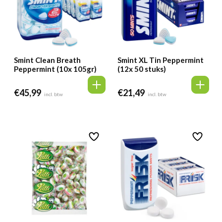
Smint Clean Breath
Smint XL Tin Peppermint
Peppermint (10x 105gr)
(12x 50 stuks)
€
45,99
€
21,49
incl. btw
incl. btw