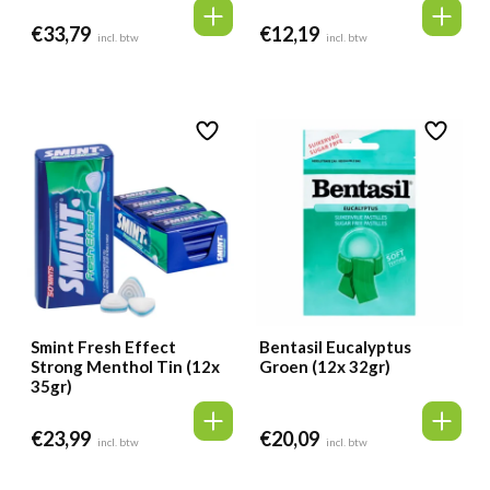
€
33,79
€
12,19
incl. btw
incl. btw
Smint Fresh Effect
Bentasil Eucalyptus
Strong Menthol Tin (12x
Groen (12x 32gr)
35gr)
€
23,99
€
20,09
incl. btw
incl. btw