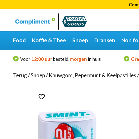
Comp
Categorieën
Merken
Food
Koffie & Thee
Snoep
Dranken
Non fo
Voor
12:00 uur
besteld,
morgen
in huis
Gra
Terug
/
Snoep
/
Kauwgom, Pepermunt & Keelpastilles