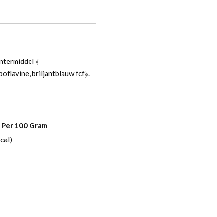
ontermiddel ﴾
oflavine, briljantblauw fcf﴿.
Per 100 Gram
cal)