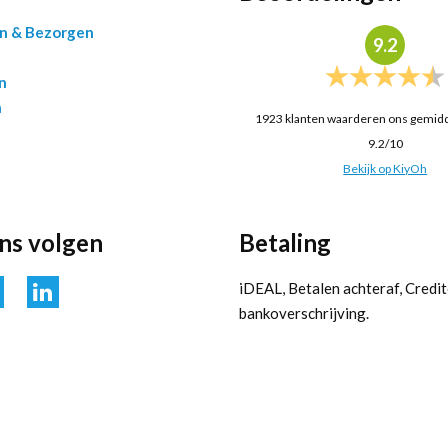
en & Bezorgen
9.2
n
n
1923
klanten waarderen ons gemid
9.2
/
10
Bekijk op KiyOh
ons volgen
Betaling
iDEAL, Betalen achteraf, Credit
bankoverschrijving.