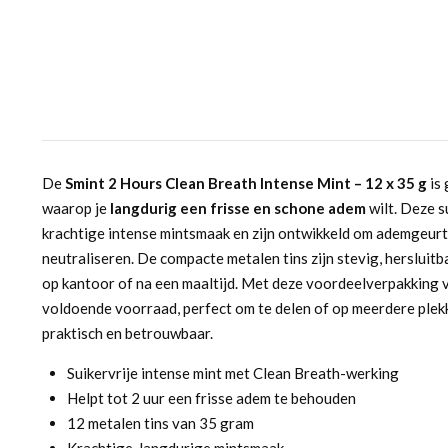
De
Smint 2 Hours Clean Breath Intense Mint – 12 x 35 g
is
waarop je
langdurig een frisse en schone adem
wilt. Deze s
krachtige intense mintsmaak en zijn ontwikkeld om ademgeurt
neutraliseren. De compacte metalen tins zijn stevig, hersluit
op kantoor of na een maaltijd. Met deze voordeelverpakking va
voldoende voorraad, perfect om te delen of op meerdere plekke
praktisch en betrouwbaar.
Suikervrije intense mint met Clean Breath-werking
Helpt tot 2 uur een frisse adem te behouden
12 metalen tins van 35 gram