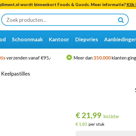
liment.nl wordt binnenkort Foods & Goods. Meer informatie?
Klik 
Zoeken
naar:
od
Schoonmaak
Kantoor
Diepvries
Aanbiedinge
tis
verzenden vanaf €95,-
Meer dan
350.000
klanten ging
/
Keelpastilles
€
21,99
incl.btw
€ 1,83
per stuk