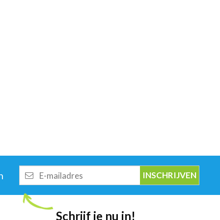
E-
n
mailadres
Schrijf je nu in!