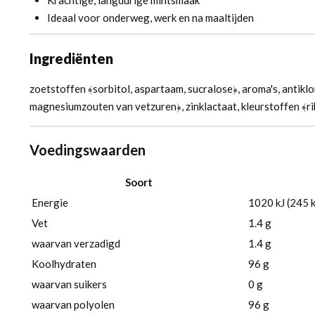
Krachtige, langdurige mintsmaak
Ideaal voor onderweg, werk en na maaltijden
Ingrediënten
zoetstoffen ﴾sorbitol, aspartaam, sucralose﴿, aroma's, antikl
magnesiumzouten van vetzuren﴿, zinklactaat, kleurstoffen ﴾rib
Voedingswaarden
Soort
Energie
1020 kJ (245 k
Vet
1.4 g
waarvan verzadigd
1.4 g
Koolhydraten
96 g
waarvan suikers
0 g
waarvan polyolen
96 g