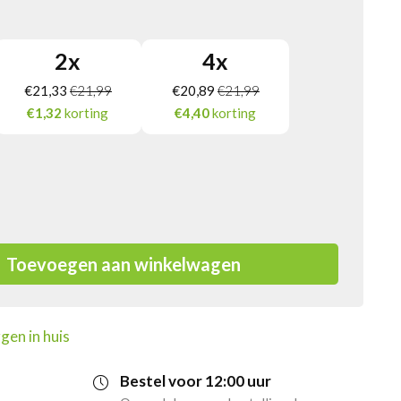
2
x
4
x
€
21,33
€
21,99
€
20,89
€
21,99
€1,32
korting
€4,40
korting
Toevoegen aan winkelwagen
gen in huis
Bestel voor 12:00 uur