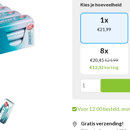
Kies je hoeveelheid
1
x
€
21,99
8
x
€
20,45
€
21,99
€12,32
korting
Smint
Clean
Voor 12:00 besteld, mor
Breath
Gratis verzending!
Intense