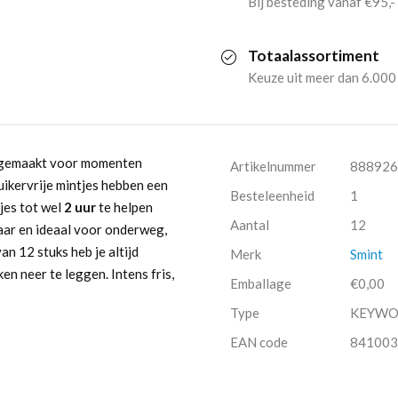
Bij besteding vanaf €95,-
Mint
Totaalassortiment
(12x
Keuze uit meer dan 6.000
35gr)
aantal
 gemaakt voor momenten
Artikelnummer
888926
uikervrije mintjes hebben een
Besteleenheid
1
jes tot wel
2 uur
te helpen
Aantal
12
baar en ideaal voor onderweg,
n 12 stuks heb je altijd
Merk
Smint
n neer te leggen. Intens fris,
Emballage
€0,00
Type
KEYW
EAN code
841003