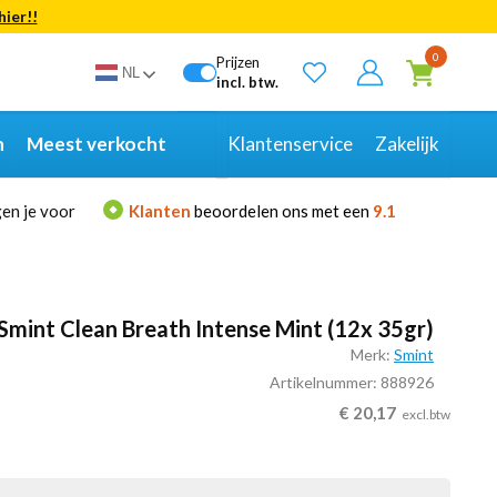
hier!!
Bekijk alle resultaten
0
Prijzen
NL
incl. btw.
n
Meest verkocht
Klantenservice
Zakelijk
en je voor
Klanten
beoordelen ons met een
9.1
Smint Clean Breath Intense Mint (12x 35gr)
Merk:
Smint
Artikelnummer: 888926
€
20,17
excl.btw