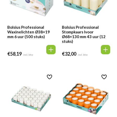
Bolsius Professional
Bolsius Professional
Waxinelichten Ø38×19
Stompkaars Ivoor
mm 6 uur (500 stuks)
Ø68×130 mm 43 uur (12
stuks)
€
58,19
€
32,00
incl. btw
incl. btw