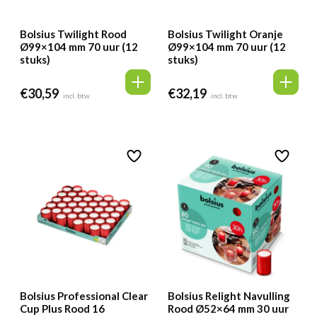
Bolsius Twilight Rood
Bolsius Twilight Oranje
Ø99×104 mm 70 uur (12
Ø99×104 mm 70 uur (12
stuks)
stuks)
€
30,59
€
32,19
incl. btw
incl. btw
Bolsius Professional Clear
Bolsius Relight Navulling
Cup Plus Rood 16
Rood Ø52×64 mm 30 uur