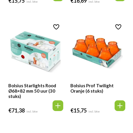
€
15,75
€
16,69
incl. btw
incl. btw
Bolsius Starlights Rood
Bolsius Prof Twilight
Ø68×82 mm 50 uur (30
Oranje (6 stuks)
stuks)
€
71,38
€
15,75
incl. btw
incl. btw