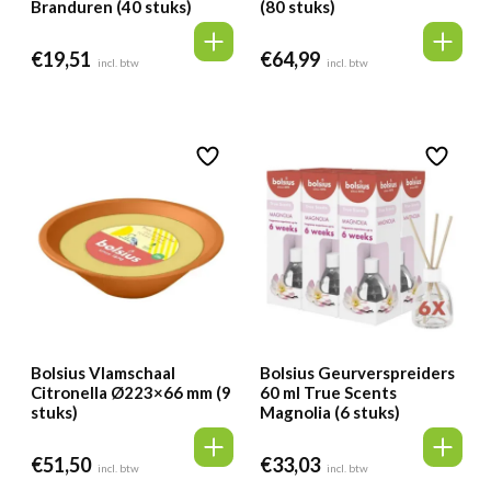
Branduren (40 stuks)
(80 stuks)
€
19,51
€
64,99
incl. btw
incl. btw
Bolsius Vlamschaal
Bolsius Geurverspreiders
Citronella Ø223×66 mm (9
60 ml True Scents
stuks)
Magnolia (6 stuks)
€
51,50
€
33,03
incl. btw
incl. btw