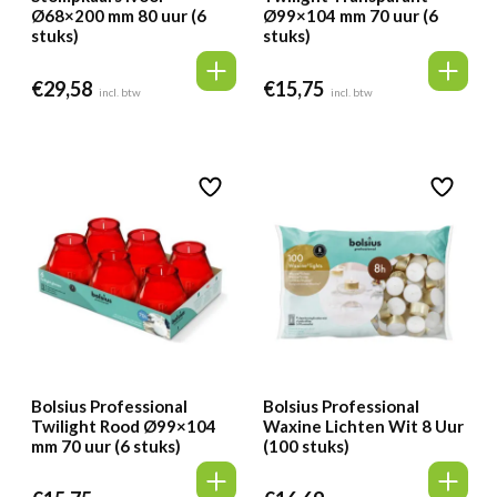
Ø68×200 mm 80 uur (6
Ø99×104 mm 70 uur (6
stuks)
stuks)
€
29,58
€
15,75
incl. btw
incl. btw
Bolsius Professional
Bolsius Professional
Twilight Rood Ø99×104
Waxine Lichten Wit 8 Uur
mm 70 uur (6 stuks)
(100 stuks)