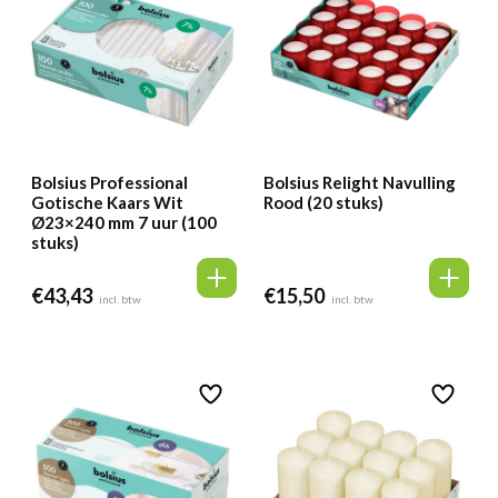
Bolsius Professional
Bolsius Relight Navulling
Gotische Kaars Wit
Rood (20 stuks)
Ø23×240 mm 7 uur (100
stuks)
€
43,43
€
15,50
incl. btw
incl. btw