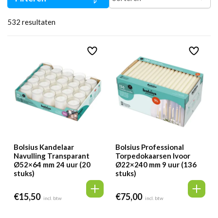
532
resultaten
Bolsius Kandelaar
Bolsius Professional
Navulling Transparant
Torpedokaarsen Ivoor
Ø52×64 mm 24 uur (20
Ø22×240 mm 9 uur (136
stuks)
stuks)
€
15,50
€
75,00
incl. btw
incl. btw