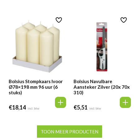
Bolsius Stompkaars Ivoor
Bolsius Navulbare
Ø78×198 mm 96 uur (6
Aansteker Zilver (20x 70x
stuks)
310)
€
18,14
€
5,51
incl. btw
incl. btw
TOON MEER PRODUCTEN