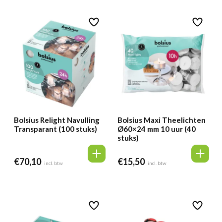
Bolsius Relight Navulling
Bolsius Maxi Theelichten
Transparant (100 stuks)
Ø60×24 mm 10 uur (40
stuks)
€
70,10
€
15,50
incl. btw
incl. btw