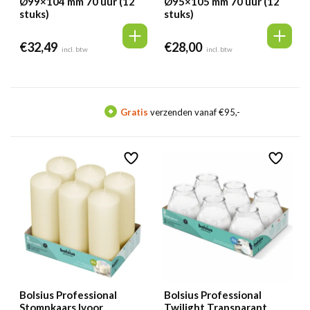
Ø99×104 mm 70 uur (12
Ø95×105 mm 70 uur (12
stuks)
stuks)
€
32,49
€
28,00
incl. btw
incl. btw
ratis
verzenden vanaf €95,-
Meer d
Bolsius Professional
Bolsius Professional
Stompkaars Ivoor
Twilight Transparant