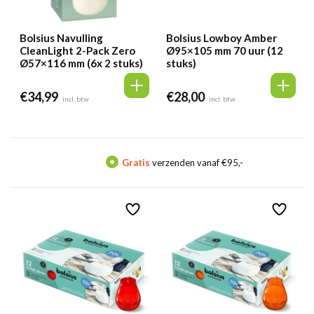
Bolsius Navulling
Bolsius Lowboy Amber
CleanLight 2-Pack Zero
Ø95×105 mm 70 uur (12
Ø57×116 mm (6x 2 stuks)
stuks)
€
34,99
€
28,00
incl. btw
incl. btw
ratis
verzenden vanaf €95,-
Meer d