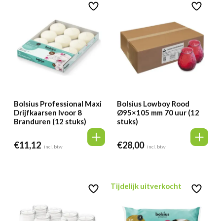
Bolsius Professional Maxi
Bolsius Lowboy Rood
Drijfkaarsen Ivoor 8
Ø95×105 mm 70 uur (12
Branduren (12 stuks)
stuks)
€
11,12
€
28,00
incl. btw
incl. btw
Tijdelijk uitverkocht