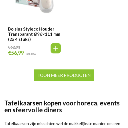
Bolsius Styleco Houder
Transparant Ø96×111 mm
(2x 4 stuks)
€
62,91
€
56,99
Oorspronkelijke
Huidige
incl. btw
prijs
prijs
was:
is:
€62,91.
€56,99.
TOON MEER PRODUCTEN
Tafelkaarsen kopen voor horeca, events
en sfeervolle diners
Tafelkaarsen zijn misschien wel de makkelijkste manier om een