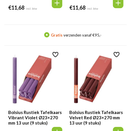
€
11,68
€
11,68
incl. btw
incl. btw
Gratis
verzenden vanaf €95,-
Me
Bolsius Rustiek Tafelkaars
Bolsius Rustiek Tafelkaars
Vibrant Violet Ø23×270
Velvet Red Ø23×270 mm
mm 13 uur (9 stuks)
13 uur (9 stuks)