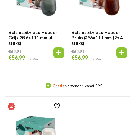
Bolsius Styleco Houder
Bolsius Styleco Houder
Grijs Ø96×111 mm (4
Bruin Ø96×111 mm (2x 4
stuks)
stuks)
€
62,91
€
62,91
€
56,99
€
56,99
Oorspronkelijke
Huidige
Oorspronkelijke
Huidige
incl. btw
incl. btw
prijs
prijs
prijs
prijs
was:
is:
was:
is:
€62,91.
€56,99.
€62,91.
€56,99.
Gratis
verzenden vanaf €95,-
Me