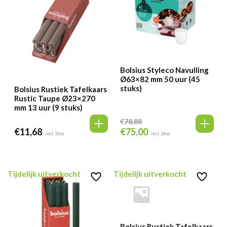
Bolsius Styleco Navulling
Ø63×82 mm 50 uur (45
stuks)
Bolsius Rustiek Tafelkaars
Rustic Taupe Ø23×270
mm 13 uur (9 stuks)
€
78,88
€
11,68
€
75,00
Oorspronkelijke
Huidige
incl. btw
incl. btw
prijs
prijs
was:
is:
€78,88.
€75,00.
Tijdelijk uitverkocht
Tijdelijk uitverkocht
Bolsius Rustiek Tafelkaars