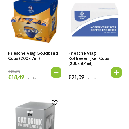
Friesche Vlag Goudband
Friesche Vlag
Cups (200x 7ml)
Koffieverrijker Cups
(200x 8,4ml)
€
21,79
€
18,49
€
21,09
Oorspronkelijke
Huidige
incl. btw
incl. btw
prijs
prijs
was:
is:
€21,79.
€18,49.