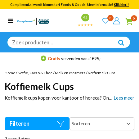
Compliment.nl wordt binnenkort Foods & Goods. Meer informatie?
Klik hier!!
Bekijk alle resultaten
9.1
0
0
Categorieën
Merken
Zoeken
naar:
Gratis
verzenden vanaf €95,-
Home
/
Koffie, Cacao & Thee
/
Melk en creamers
/
Koffiemelk Cups
Koffiemelk Cups
Koffiemelk cups kopen voor kantoor of horeca? Ontdek onze grootverpakking koffiemelk cupjes. Voordelig, houdbaar zonder koeling en direct online bestellen bij de groothandel voor bedrijven.
Lees meer
Filteren
7
resultaten