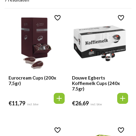
Eurocream Cups (200x
Douwe Egberts
7,5gr)
Koffiemelk Cups (240x
7.5gr)
€
11,79
€
26,69
incl. btw
incl. btw