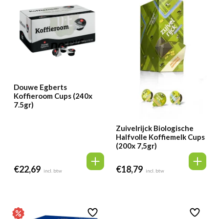
Douwe Egberts
Koffieroom Cups (240x
7.5gr)
Zuivelrijck Biologische
Halfvolle Koffiemelk Cups
(200x 7,5gr)
€
22,69
€
18,79
incl. btw
incl. btw