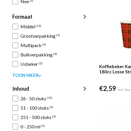
Nee
(1)
€34,09.
€32,
Formaat
Middel
(13)
Grootverpakking
(7)
Multipack
(5)
Bulkverpakking
(3)
IJsbeker
(2)
Koffiebeker Ka
180cc Losse St
TOON MEER
stuks)
€
2,59
Inhoud
incl. btw
26 - 50 stuks
(15)
51 - 100 stuks
(5)
251 - 500 stuks
(3)
0 - 250 ml
(1)