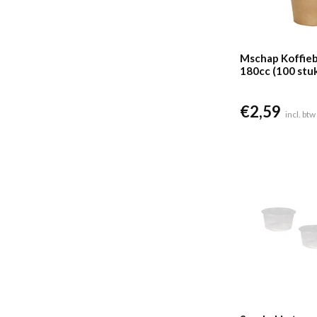
Mschap Koffie
180cc (100 stu
€
2,59
incl. btw