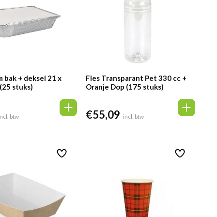
 bak + deksel 21 x
Fles Transparant Pet 330 cc +
(25 stuks)
Oranje Dop (175 stuks)
€
55,09
elijke
uidige
incl. btw
incl. btw
rijs
s:
7,28.