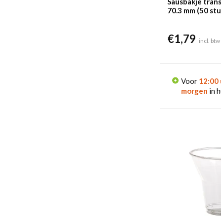
Sausbakje tran
70.3 mm (50 stu
€
1,79
incl. btw
Voor
12:00 
morgen
in h