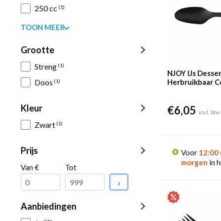
250 cc
(1)
TOON MEER
Grootte
Streng
(1)
NJOY IJs Desser
Doos
Herbruikbaar 
(1)
(100 stuks)
Kleur
€
6,05
incl. btw
Zwart
(1)
Prijs
Voor
12:00 
morgen
in h
Van €
Tot
›
Aanbiedingen