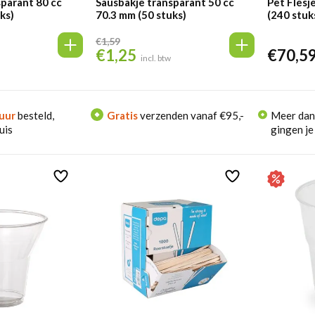
sparant 80 cc
Sausbakje transparant 50 cc
Pet Flesj
ks)
70.3 mm (50 stuks)
(240 stuk
€
1,59
€
1,25
€
70,5
Oorspronkelijke
Huidige
incl. btw
prijs
prijs
was:
is:
€1,59.
€1,25.
uur
besteld,
Gratis
verzenden vanaf €95,-
Meer da
uis
gingen je