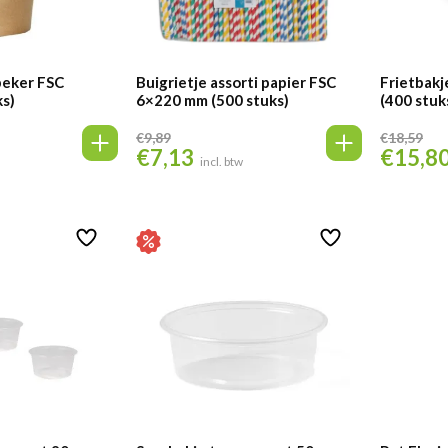
beker FSC
Buigrietje assorti papier FSC
Frietbakj
ks)
6×220 mm (500 stuks)
(400 stuk
€
9,89
€
18,59
€
7,13
€
15,8
Oorspronkelijke
Huidige
Oorspronk
incl. btw
prijs
prijs
prijs
was:
is:
was:
€9,89.
€7,13.
€18,59.