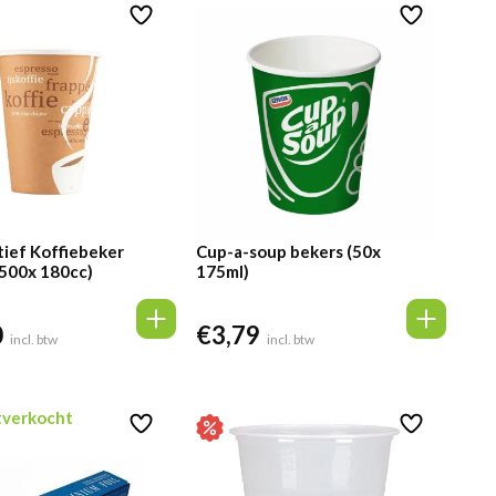
€2,29.
€2,18.
ief Koffiebeker
Cup-a-soup bekers (50x
2500x 180cc)
175ml)
0
€
3,79
incl. btw
incl. btw
itverkocht