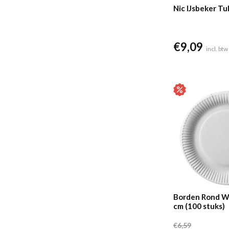
Nic IJsbeker Tu
€
9,09
incl. btw
Borden Rond Wi
cm (100 stuks)
€
6,59