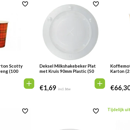
38.
rton Scotty
Deksel Milkshakebeker Plat
Koffiemot
reng (100
met Kruis 90mm Plastic (50
Karton (
stuks)
€
1,69
€
66,3
incl. btw
Tijdelijk u