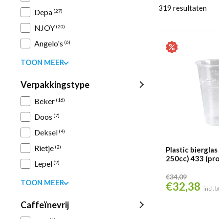
319
resultaten
Depa
(27)
NJOY
(20)
Angelo's
(6)
TOON MEER
Verpakkingstype
Beker
(16)
Doos
(7)
Deksel
(4)
Rietje
(2)
Plastic biergla
250cc) 433 (pr
Lepel
(2)
€
34,09
TOON MEER
€
32,38
Oorspronkelijke
Huid
incl. 
prijs
prijs
Caffeïnevrij
was:
is: