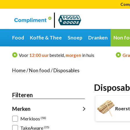
Comp
Categorieën
Merken
Food
Koffie & Thee
Snoep
Dranken
Non fo
Voor
12:00 uur
besteld,
morgen
in huis
Gra
Home
/
Non food
/
Disposables
Disposab
Filteren
Roerst
Merken
Merkloos
(58)
TakeAware
(35)