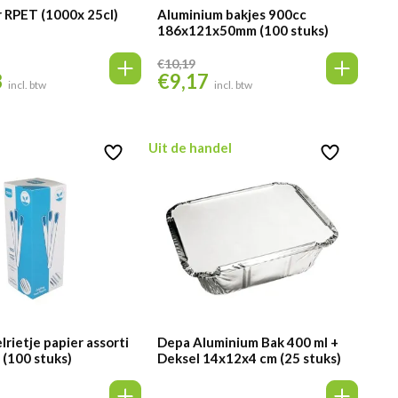
 RPET (1000x 25cl)
Aluminium bakjes 900cc
186x121x50mm (100 stuks)
€
10,19
3
€
9,17
elijke
Huidige
Oorspronkelijke
Huidige
incl. btw
incl. btw
prijs
prijs
prijs
is:
was:
is:
€40,93.
€10,19.
€9,17.
Uit de handel
lrietje papier assorti
Depa Aluminium Bak 400 ml +
(100 stuks)
Deksel 14x12x4 cm (25 stuks)