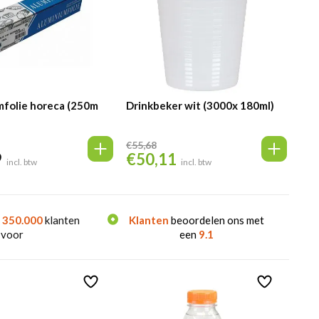
mfolie horeca (250m
Drinkbeker wit (3000x 180ml)
€
55,68
9
€
50,11
Oorspronkelijke
Huidige
incl. btw
incl. btw
prijs
prijs
was:
is:
€55,68.
€50,11.
n
350.000
klanten
Klanten
beoordelen ons met
 voor
een
9.1