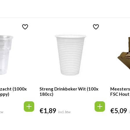
s zacht (1000x
Streng Drinkbeker Wit (100x
Meesters
oppy)
180cc)
FSC Hout
stuks)
€
1,89
€
5,09
ige
btw
incl. btw