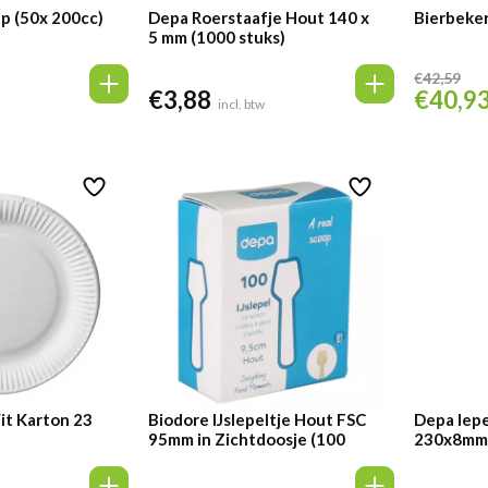
lp (50x 200cc)
Depa Roerstaafje Hout 140 x
Bierbeker
5 mm (1000 stuks)
€
42,59
€
3,88
€
40,9
Oorspronk
incl. btw
prijs
was:
€42,59.
t Karton 23
Biodore IJslepeltje Hout FSC
Depa lepe
95mm in Zichtdoosje (100
230x8mm 
stuks)