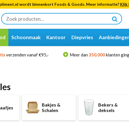
liment.nl wordt binnenkort Foods & Goods. Meer informatie?
Klik 
Zoeken
naar:
od
Schoonmaak
Kantoor
Diepvries
Aanbiedinge
tis
verzenden vanaf €95,-
Meer dan
350.000
klanten ging
les
Bakjes &
Bekers &
aafjes
Schalen
deksels