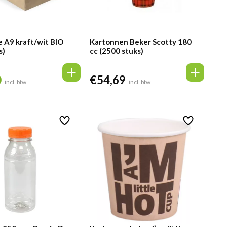
e A9 kraft/wit BIO
Kartonnen Beker Scotty 180
s)
cc (2500 stuks)
0
€
54,69
elijke
Huidige
incl. btw
incl. btw
prijs
is:
€15,80.