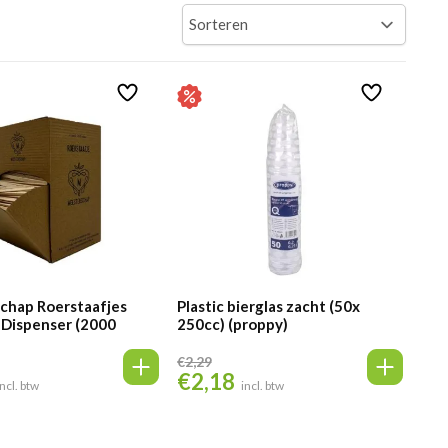
chap Roerstaafjes
Plastic bierglas zacht (50x
 Dispenser (2000
250cc) (proppy)
€
2,29
€
2,18
Oorspronkelijke
Huidige
incl. btw
incl. btw
prijs
prijs
was:
is: