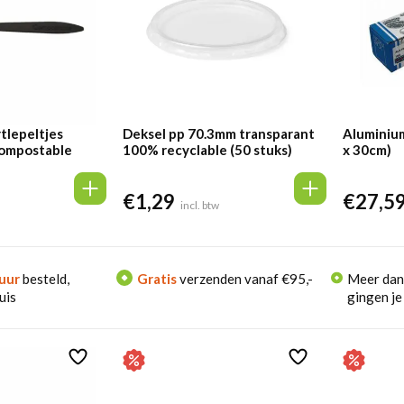
tlepeltjes
Deksel pp 70.3mm transparant
Aluminiu
Compostable
100% recyclable (50 stuks)
x 30cm)
€
1,29
€
27,5
incl. btw
uur
besteld,
Gratis
verzenden vanaf €95,-
Meer da
uis
gingen je