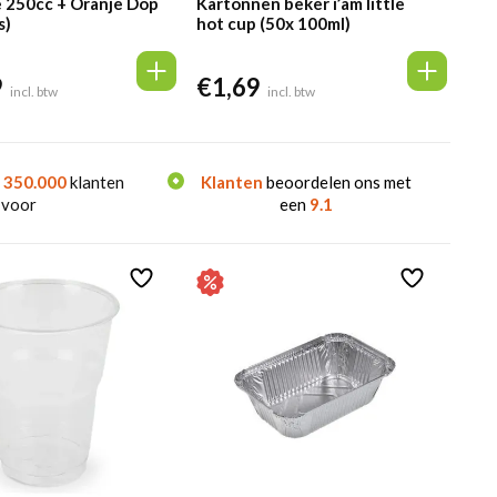
e 250cc + Oranje Dop
Kartonnen beker i’am little
s)
hot cup (50x 100ml)
9
€
1,69
incl. btw
incl. btw
n
350.000
klanten
Klanten
beoordelen ons met
 voor
een
9.1