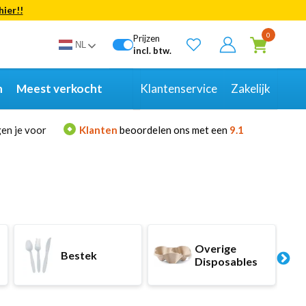
hier!!
Bekijk alle resultaten
0
Prijzen
NL
incl. btw.
n
Meest verkocht
Klantenservice
Zakelijk
en je voor
Klanten
beoordelen ons met een
9.1
Overige
Bestek
Disposables