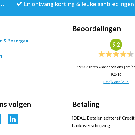
JE IN VOOR DE NIEUWSBRIEF
En ontvang korting & leuke aanbiedingen
Beoordelingen
en & Bezorgen
9.2
n
n
1923
klanten waarderen ons gemid
9.2
/
10
Bekijk op KiyOh
ons volgen
Betaling
iDEAL, Betalen achteraf, Credit
bankoverschrijving.