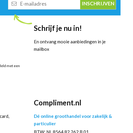
E-
mailadres
Schrijf je nu in!
En ontvang mooie aanbiedingen in je
mailbox
deld met een
Compliment.nl
card,
Dé online groothandel voor zakelijk &
particulier
BTW: NL 8564.82.262.B.01