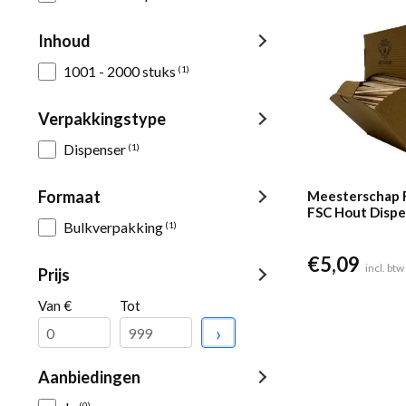
Inhoud
1001 - 2000 stuks
(1)
Verpakkingstype
Dispenser
(1)
Formaat
Meesterschap 
FSC Hout Dispe
Bulkverpakking
(1)
stuks)
€
5,09
incl. btw
Prijs
Van €
Tot
›
Aanbiedingen
(0)