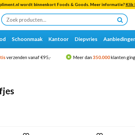
liment.nl wordt binnenkort Foods & Goods. Meer informatie?
Klik 
Zoeken
naar:
od
Schoonmaak
Kantoor
Diepvries
Aanbiedinge
tis
verzenden vanaf €95,-
Meer dan
350.000
klanten ging
fjes