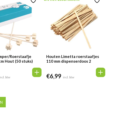
mper/Roerstaafje
Houten Limetta roerstaafjes
cm Hout (50 stuks)
110 mm dispenserdoos 2
€
6,99
incl. btw
incl. btw
EN