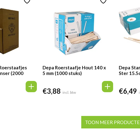
Roerstaafjes
Depa Roerstaafje Hout 140 x
Depa Sta
nser (2000
5 mm (1000 stuks)
Ster 15.5
€
3,88
€
6,49
incl. btw
TOON MEER PRODUCT