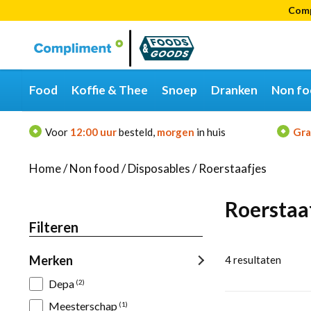
Comp
Categorieën
Merken
Food
Koffie & Thee
Snoep
Dranken
Non fo
Voor
12:00 uur
besteld,
morgen
in huis
Gra
Home
/
Non food
/
Disposables
/
Roerstaafjes
Roerstaa
Filteren
Merken
4
resultaten
Depa
(2)
Meesterschap
(1)