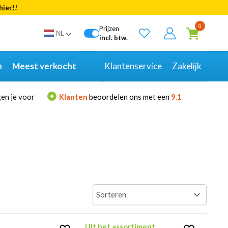
hier!!
Bekijk alle resultaten
0
Prijzen
NL
incl. btw.
n
Meest verkocht
Klantenservice
Zakelijk
en je voor
Klanten
beoordelen ons met een
9.1
Uit het assortiment