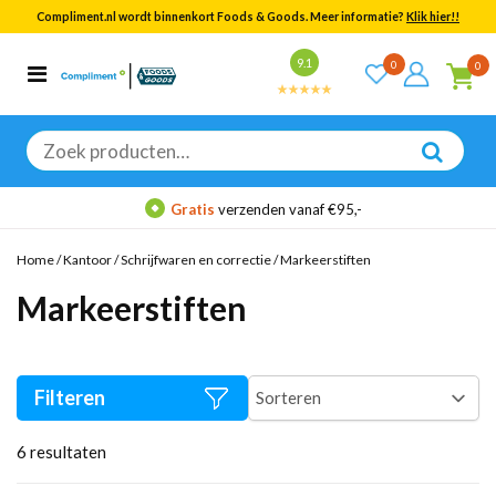
Compliment.nl wordt binnenkort Foods & Goods. Meer informatie?
Klik hier!!
Bekijk alle resultaten
9.1
0
0
Categorieën
Merken
Zoeken
naar:
Gratis
verzenden vanaf €95,-
Home
/
Kantoor
/
Schrijfwaren en correctie
/
Markeerstiften
Markeerstiften
Filteren
6
resultaten