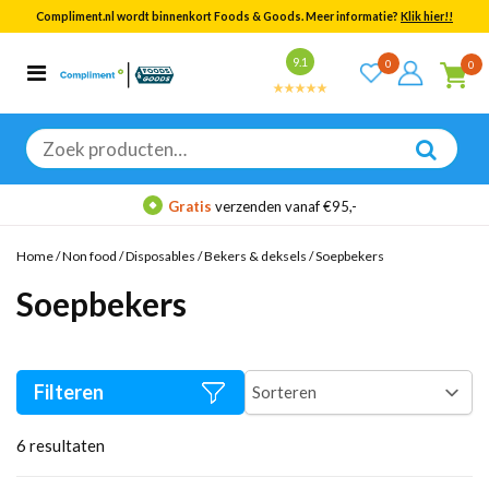
Compliment.nl wordt binnenkort Foods & Goods. Meer informatie?
Klik hier!!
Bekijk alle resultaten
9.1
0
0
Categorieën
Merken
Zoeken
naar:
Gratis
verzenden vanaf €95,-
Home
/
Non food
/
Disposables
/
Bekers & deksels
/
Soepbekers
Soepbekers
Filteren
6
resultaten