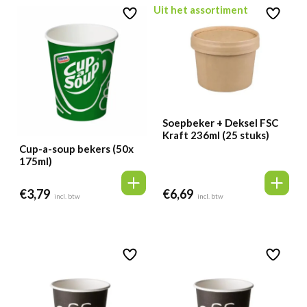
Uit het assortiment
Soepbeker + Deksel FSC
Kraft 236ml (25 stuks)
Cup-a-soup bekers (50x
175ml)
€
3,79
€
6,69
incl. btw
incl. btw