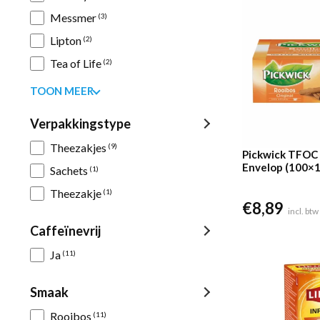
Messmer
(3)
Lipton
(2)
Tea of Life
(2)
TOON MEER
Verpakkingstype
Theezakjes
(9)
Pickwick TFOC
Envelop (100×1
Sachets
(1)
Theezakje
(1)
€
8,89
incl. btw
Caffeïnevrij
Ja
(11)
Smaak
Rooibos
(11)