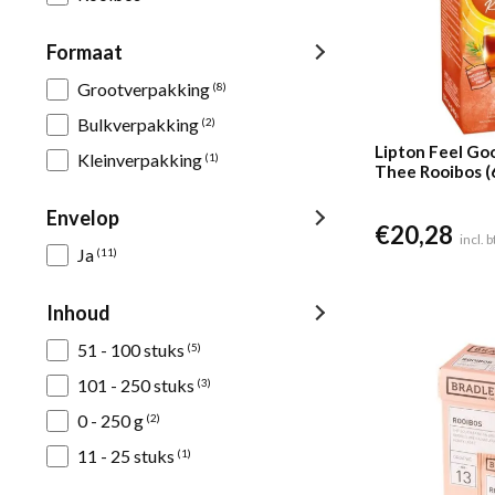
Formaat
Grootverpakking
(8)
Bulkverpakking
(2)
Lipton Feel Go
Kleinverpakking
(1)
Thee Rooibos (
Envelop
€
20,28
incl. 
Ja
(11)
Inhoud
51 - 100 stuks
(5)
101 - 250 stuks
(3)
0 - 250 g
(2)
11 - 25 stuks
(1)