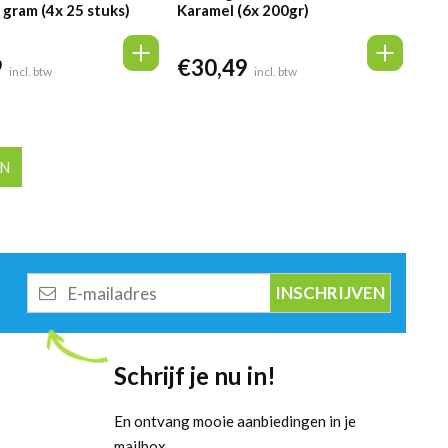
 gram (4x 25 stuks)
Karamel (6x 200gr)
9
€
30,49
incl. btw
incl. btw
EN
E-
mailadres
Schrijf je nu in!
En ontvang mooie aanbiedingen in je
mailbox