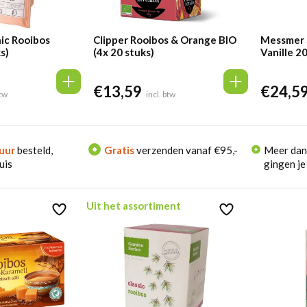
nic Rooibos
Clipper Rooibos & Orange BIO
Messmer 
s)
(4x 20 stuks)
Vanille 20
€
13,59
€
24,5
btw
incl. btw
uur
besteld,
Gratis
verzenden vanaf €95,-
Meer da
uis
gingen je
Uit het assortiment