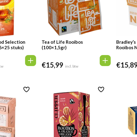
od Selection
Tea of Life Rooibos
Bradley’s
6×25 stuks)
(100×1,5gr)
Rooibos N
€
15,99
€
15,8
btw
incl. btw