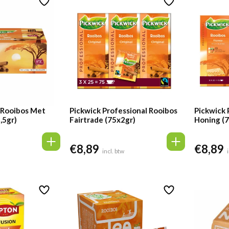
 Rooibos Met
Pickwick Professional Rooibos
Pickwick 
,5gr)
Fairtrade (75x2gr)
Honing (7
€
8,89
€
8,89
incl. btw