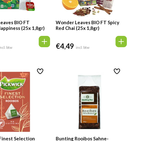
eaves BIO FT
Wonder Leaves BIO FT Spicy
appiness (25x 1,8gr)
Red Chai (25x 1,8gr)
€
4,49
incl. btw
incl. btw
Finest Selection
Bunting Rooibos Sahne-