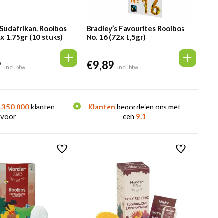
Sudafrikan. Rooibos
Bradley’s Favourites Rooibos
x 1.75gr (10 stuks)
No. 16 (72x 1,5gr)
9
€
9,89
incl. btw
incl. btw
n
350.000
klanten
Klanten
beoordelen ons met
 voor
een
9.1