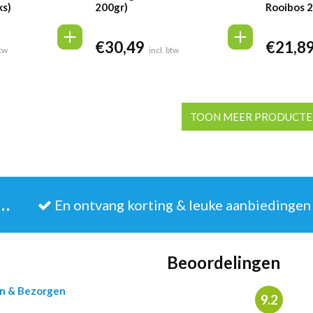
ks)
200gr)
Rooibos 2
€
30,49
€
21,8
btw
incl. btw
TOON MEER PRODUCT
JE IN VOOR DE NIEUWSBRIEF
En ontvang korting & leuke aanbiedingen
Beoordelingen
en & Bezorgen
9.2