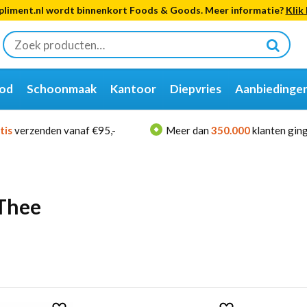
liment.nl wordt binnenkort Foods & Goods. Meer informatie?
Klik 
Zoeken
naar:
od
Schoonmaak
Kantoor
Diepvries
Aanbiedinge
tis
verzenden vanaf €95,-
Meer dan
350.000
klanten ging
Thee