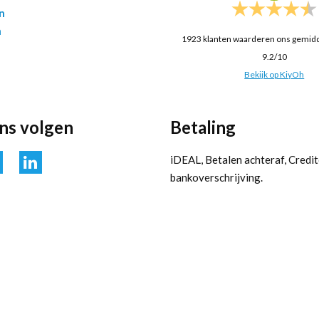
n
n
1923
klanten waarderen ons gemid
9.2
/
10
Bekijk op KiyOh
ons volgen
Betaling
iDEAL, Betalen achteraf, Credit
bankoverschrijving.