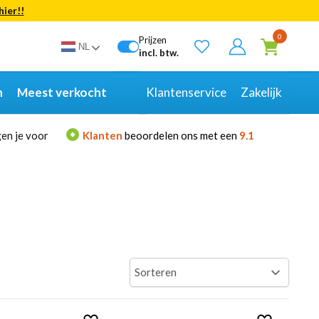
hier!!
Bekijk alle resultaten
0
Prijzen
NL
incl. btw.
n
Meest verkocht
Klantenservice
Zakelijk
en je voor
Klanten
beoordelen ons met een
9.1