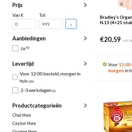
Prijs
Van €
Tot
Bradley’s Orga
N.13 (4×25 stuk
›
Aanbiedingen
€
20,59
incl. 
Ja
(0)
Levertijd
Voor
12:00 
morgen
in h
Voor 12:00 besteld, morgen in
huis
(28)
2-3 werkdagen
(6)
Productcategorieën
Chai thee
Ceylon thee
Groene thee