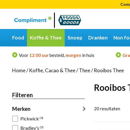
Comp
Categorieën
Merken
Food
Koffie & Thee
Snoep
Dranken
Non fo
Voor
12:00 uur
besteld,
morgen
in huis
Gra
Home
/
Koffie, Cacao & Thee
/
Thee
/
Rooibos Thee
Rooibos 
Filteren
Merken
20
resultaten
Pickwick
(4)
Bradley's
(3)