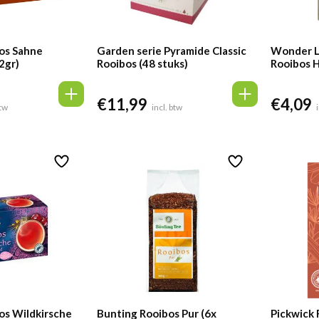
os Sahne
Garden serie Pyramide Classic
Wonder L
2gr)
Rooibos (48 stuks)
Rooibos H
€
11,99
€
4,09
btw
incl. btw
s Wildkirsche
Bunting Rooibos Pur (6x
Pickwick 