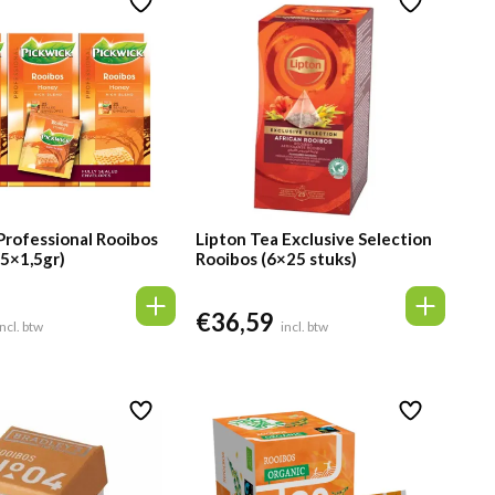
Professional Rooibos
Lipton Tea Exclusive Selection
5×1,5gr)
Rooibos (6×25 stuks)
€
36,59
incl. btw
incl. btw