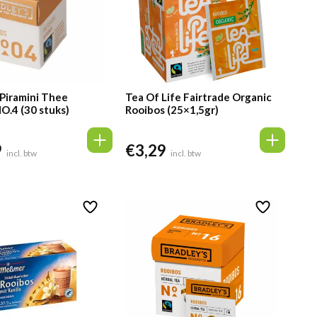
 Piramini Thee
Tea Of Life Fairtrade Organic
O.4 (30 stuks)
Rooibos (25×1,5gr)
9
€
3,29
incl. btw
incl. btw