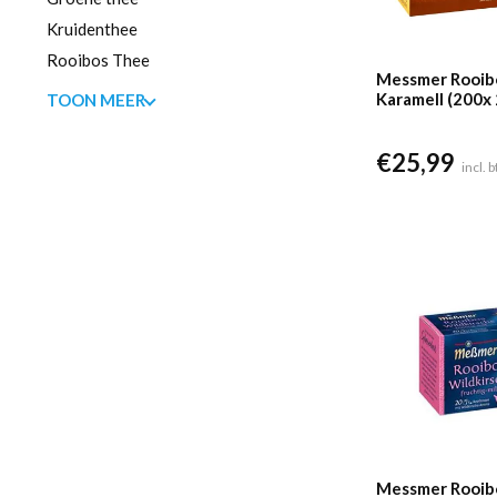
Kruidenthee
Rooibos Thee
Messmer Rooib
Karamell (200x 
TOON MEER
€
25,99
incl. 
Messmer Rooibo