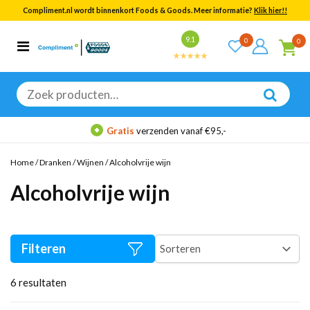
Compliment.nl wordt binnenkort Foods & Goods. Meer informatie?
Klik hier!!
Bekijk alle resultaten
9.1
0
0
Categorieën
Merken
Zoeken
naar:
Gratis
verzenden vanaf €95,-
Home
/
Dranken
/
Wijnen
/
Alcoholvrije wijn
Alcoholvrije wijn
Filteren
6
resultaten