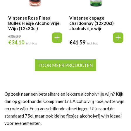
Vintense Rose Fines
Vintense cepage
Bulles Flesje Alcoholvrije
chardonnay (12x20cl)
Wijn (12x20cl)
alcoholvrije wijn
€
35,89
€
34,10
€
41,59
Oorspronkelijke
Huidige
incl. btw
incl. btw
prijs
prijs
was:
is:
€35,89.
€34,10.
TOON MEER PRODUCTEN
Op zoek naar een betaalbare en lekkere alcoholvrije wijn? Kijk
dan op groothandel Compliment.nl. Alcoholvrij rosé, witte wijn
en rode wijn. En in verschillende afmetingen. Uiteraard de
standaard 75cl. maar ook kleine flesjes alcoholvrij wijn ideaal
voor evenementen.