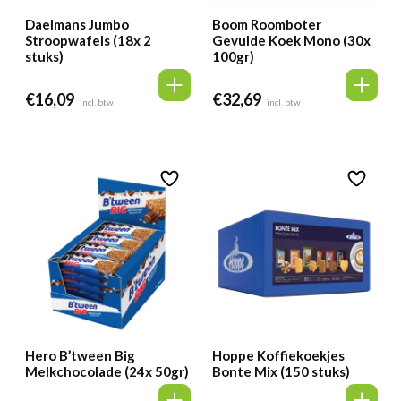
Daelmans Jumbo
Boom Roomboter
Stroopwafels (18x 2
Gevulde Koek Mono (30x
stuks)
100gr)
€
16,09
€
32,69
incl. btw
incl. btw
Hero B’tween Big
Hoppe Koffiekoekjes
Melkchocolade (24x 50gr)
Bonte Mix (150 stuks)