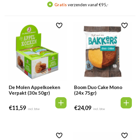
Gratis
verzenden vanaf €95,-
M
De Molen Appelkoeken
Boom Duo Cake Mono
Verpakt (30x 50gr)
(24x 75gr)
€
11,59
€
24,09
incl. btw
incl. btw