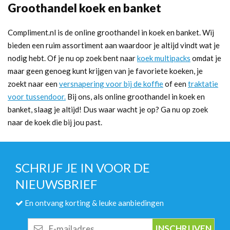
Groothandel koek en banket
Compliment.nl is de online groothandel in koek en banket. Wij
bieden een ruim assortiment aan waardoor je altijd vindt wat je
nodig hebt. Of je nu op zoek bent naar
koek multipacks
omdat je
maar geen genoeg kunt krijgen van je favoriete koeken, je
zoekt naar een
versnapering voor bij de koffie
of een
traktatie
voor tussendoor.
Bij ons, als online groothandel in koek en
banket, slaag je altijd! Dus waar wacht je op? Ga nu op zoek
naar de koek die bij jou past.
SCHRIJF JE IN VOOR DE
NIEUWSBRIEF
En ontvang korting & leuke aanbiedingen
E-