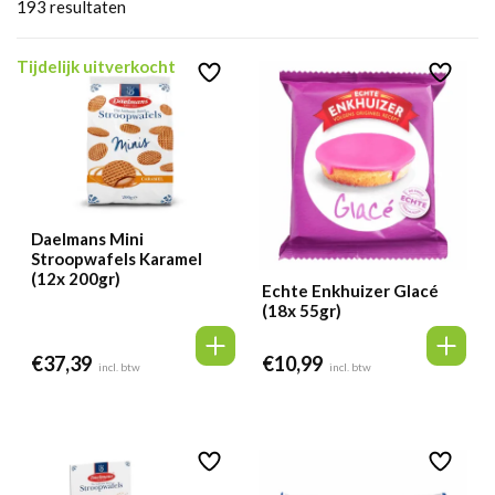
193
resultaten
Tijdelijk uitverkocht
Daelmans Mini
Stroopwafels Karamel
(12x 200gr)
Echte Enkhuizer Glacé
(18x 55gr)
€
37,39
€
10,99
incl. btw
incl. btw