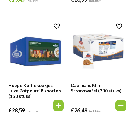
incl. btw
incl. btw
prijs
prijs
was:
is:
€13,98.
€13,49.
Hoppe Koffiekoekjes
Daelmans Mini
Luxe Potpourri 8 soorten
Stroopwafel (200 stuks)
(150 stuks)
€
28,59
€
26,49
incl. btw
incl. btw