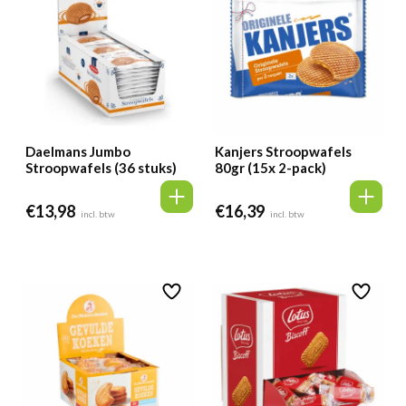
Daelmans Jumbo
Kanjers Stroopwafels
Stroopwafels (36 stuks)
80gr (15x 2-pack)
€
13,98
€
16,39
incl. btw
incl. btw