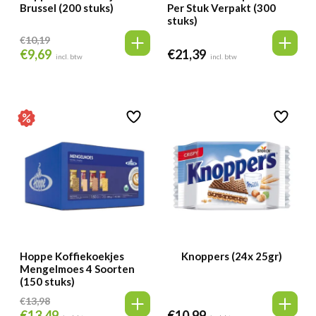
Brussel (200 stuks)
Per Stuk Verpakt (300
stuks)
€
10,19
€
9,69
€
21,39
Oorspronkelijke
Huidige
incl. btw
incl. btw
prijs
prijs
was:
is:
€10,19.
€9,69.
Hoppe Koffiekoekjes
Knoppers (24x 25gr)
Mengelmoes 4 Soorten
(150 stuks)
€
13,98
€
13,49
€
10,99
Oorspronkelijke
Huidige