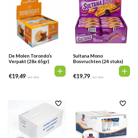
De Molen Torondo’s
Sultana Mono
Verpakt (28x 65gr)
Bosvruchten (24 stuks)
€
19,49
€
19,79
incl. btw
incl. btw