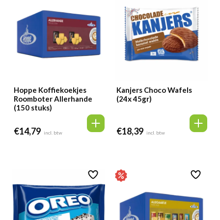
Hoppe Koffiekoekjes
Kanjers Choco Wafels
Roomboter Allerhande
(24x 45gr)
(150 stuks)
€
14,79
€
18,39
incl. btw
incl. btw