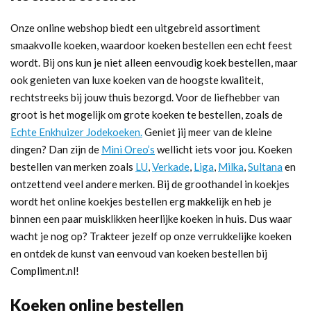
Onze online webshop biedt een uitgebreid assortiment
smaakvolle koeken, waardoor koeken bestellen een echt feest
wordt. Bij ons kun je niet alleen eenvoudig koek bestellen, maar
ook genieten van luxe koeken van de hoogste kwaliteit,
rechtstreeks bij jouw thuis bezorgd. Voor de liefhebber van
groot is het mogelijk om grote koeken te bestellen, zoals de
Echte Enkhuizer Jodekoeken.
Geniet jij meer van de kleine
dingen? Dan zijn de
Mini Oreo’s
wellicht iets voor jou. Koeken
bestellen van merken zoals
LU
,
Verkade
,
Liga
,
Milka
,
Sultana
en
ontzettend veel andere merken. Bij de groothandel in koekjes
wordt het online koekjes bestellen erg makkelijk en heb je
binnen een paar muisklikken heerlijke koeken in huis. Dus waar
wacht je nog op? Trakteer jezelf op onze verrukkelijke koeken
en ontdek de kunst van eenvoud van koeken bestellen bij
Compliment.nl!
Koeken online bestellen