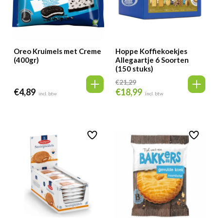
Oreo Kruimels met Creme
Hoppe Koffiekoekjes
(400gr)
Allegaartje 6 Soorten
(150 stuks)
€
21,29
€
4,89
€
18,99
Oorspronkelijke
Huidige
incl. btw
incl. btw
prijs
prijs
was:
is:
€21,29.
€18,99.