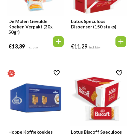
De Molen Gevulde
Lotus Speculoos
Koeken Verpakt (30x
Dispenser (150 stuks)
50gr)
€
13,39
€
11,29
incl. btw
incl. btw
Hoppe Koffiekoekjes
Lotus Biscoff Speculoos