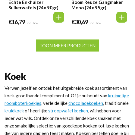
Echte Enkhuizer
Boom Reuze Gangmaker
Suikerwafels (24x 90gr)
Mono (24x 95gr)
€
16,79
€
30,69
incl. btw
incl. btw
TOON MEER PRODUCTEN
Koek
Verwen jezelf en ontdek het uitgebreide koek assortiment van
koek-groothandel compliment.nl. Of je nu houdt van
kruimelige
roomboterkoekjes
, verleidelijke
chocoladekoeken
, traditionele
kruidkoek
of heerlijke
stroopwafel koeken
, wij hebben voor
ieder wat wils. Ontdek onze verschillende koek smaken met
onze smakelijke selectie: van goedkope koeken tot luxe koeken
die van iedere dag een feest maken. Koeken bestellen doe je bij