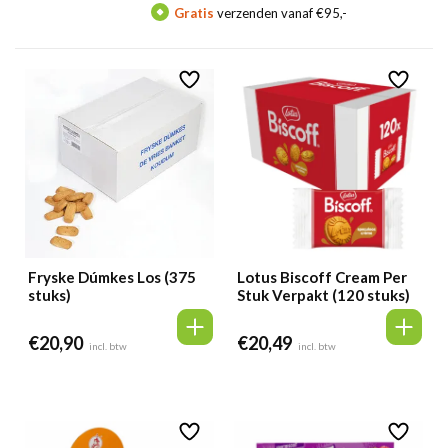
Gratis
verzenden vanaf €95,-
M
Fryske Dúmkes Los (375
Lotus Biscoff Cream Per
stuks)
Stuk Verpakt (120 stuks)
€
20,90
€
20,49
incl. btw
incl. btw