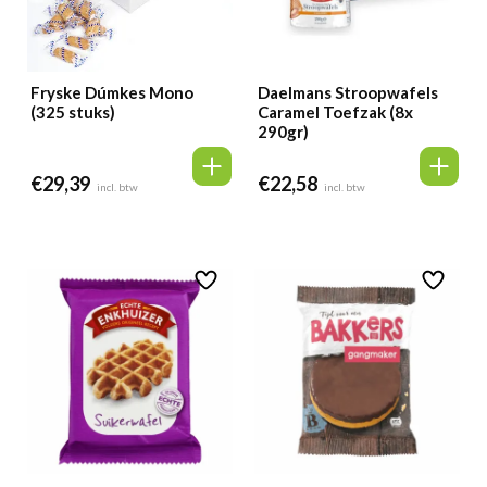
Fryske Dúmkes Mono
Daelmans Stroopwafels
(325 stuks)
Caramel Toefzak (8x
290gr)
€
29,39
€
22,58
incl. btw
incl. btw