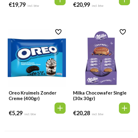
€
19,79
€
20,99
incl. btw
incl. btw
Oreo Kruimels Zonder
Milka Chocowafer Single
Creme (400gr)
(30x 30gr)
€
5,29
€
20,28
incl. btw
incl. btw