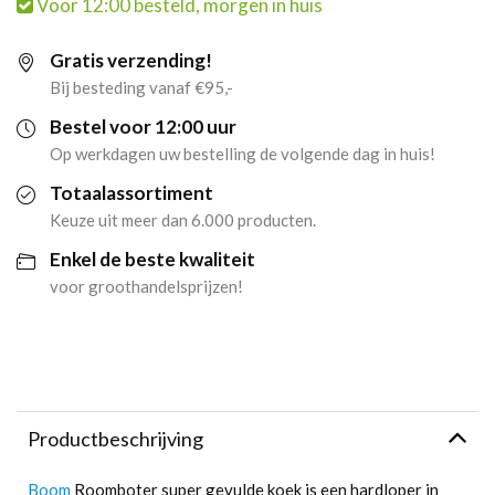
Voor 12:00 besteld, morgen in huis
Koek
Gratis verzending!
Mono
Bij besteding vanaf €95,-
(30x
Bestel voor 12:00 uur
Op werkdagen uw bestelling de volgende dag in huis!
100gr)
Totaalassortiment
aantal
Keuze uit meer dan 6.000 producten.
Enkel de beste kwaliteit
voor groothandelsprijzen!
Productbeschrijving
Boom
Roomboter super gevulde koek is een hardloper in