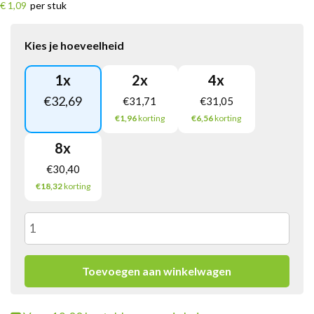
€ 1,09
per stuk
Kies je hoeveelheid
1
x
2
x
4
x
€
32,69
€
31,71
€
31,05
€1,96
korting
€6,56
korting
8
x
€
30,40
€18,32
korting
Boom
Roomboter
Toevoegen aan winkelwagen
Gevulde