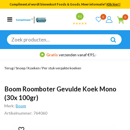
Compliment.nl wordt binnenkort Foods & Goods. Meer informatie?
Klik hier!!
Bekijk alle resultaten
9.1
0
0
Categorieën
Merken
Zoeken
naar:
Gratis
verzenden vanaf €95,-
Terug
/
Snoep
/
Koeken
/
Per stuk verpakte koeken
Boom Roomboter Gevulde Koek Mono
(30x 100gr)
Merk:
Boom
Artikelnummer: 764060