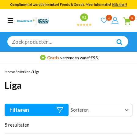
Compliment.nl wordt binnenkort Foods & Goods. Meer informatie?
Klik hier!!
Bekijk alle resultaten
9.1
0
0
Categorieën
Merken
Zoeken
naar:
Gratis
verzenden vanaf €95,-
Home
/
Merken
/
Liga
Liga
Filteren
5
resultaten