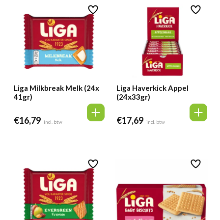
Liga Milkbreak Melk (24x
Liga Haverkick Appel
41gr)
(24x33gr)
€
16,79
€
17,69
incl. btw
incl. btw