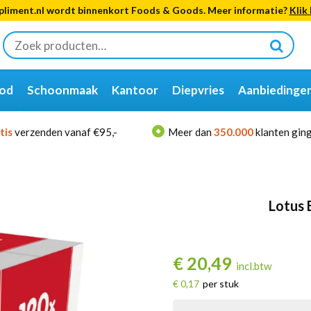
liment.nl wordt binnenkort Foods & Goods. Meer informatie?
Klik 
Zoeken
naar:
od
Schoonmaak
Kantoor
Diepvries
Aanbiedinge
tis
verzenden vanaf €95,-
Meer dan
350.000
klanten ging
Lotus 
€
20,49
incl.btw
€ 0,17
per stuk