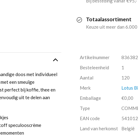
Bij besteding vanaf €95,-
Stuk
Totaalassortiment
Verpakt
Keuze uit meer dan 6.000
(120
stuks)
Artikelnummer
836382
aantal
Besteleenheid
1
handige doos met individueel
Aantal
120
s met een smeuïge
Merk
Lotus B
perfect bij koffie, thee en
nvoudig uit te delen aan
Emballage
€0,00
Type
COMM
kjes
EAN code
541012
scoff speculooscrème
Land van herkomst
België
ffiemomenten