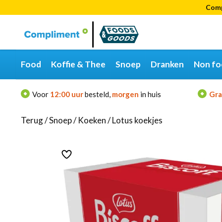
Comp
Categorieën
Merken
Food
Koffie & Thee
Snoep
Dranken
Non fo
Voor
12:00 uur
besteld,
morgen
in huis
Gra
Terug
/
Snoep
/
Koeken
/
Lotus koekjes