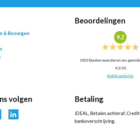
Beoordelingen
en & Bezorgen
9.2
n
n
1923
klanten waarderen ons gemid
9.2
/
10
Bekijk op KiyOh
ons volgen
Betaling
iDEAL, Betalen achteraf, Credit
bankoverschrijving.