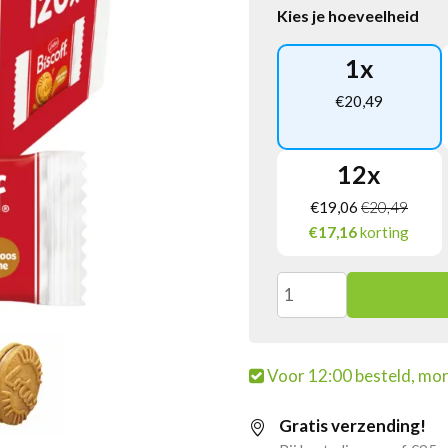
Kies je hoeveelheid
1
x
€
20,49
12
x
€
19,06
€
20,49
€17,16
korting
Lotus
Biscoff
Voor 12:00 besteld, mor
Cream
Gratis verzending!
Per