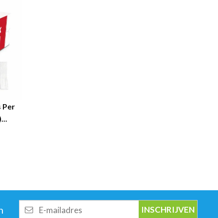
 Per
...
E-
n
mailadres