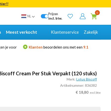
hier!!
Bekijk alle resultaten
0
Prijzen
NL
incl. btw.
n
Meest verkocht
Klantenservice
Zakelijk
en je voor
Klanten
beoordelen ons met een
9.1
Biscoff Cream Per Stuk Verpakt (120 stuks)
Merk:
Lotus Biscoff
Artikelnummer: 836382
€
18,80
excl.btw