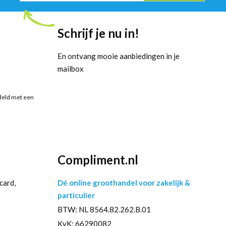
Schrijf je nu in!
En ontvang mooie aanbiedingen in je
mailbox
deld met een
Compliment.nl
card,
Dé online groothandel voor zakelijk &
particulier
BTW: NL 8564.82.262.B.01
KvK: 66290082