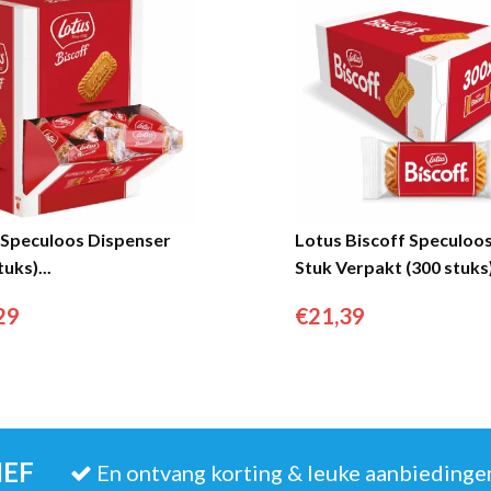
 Speculoos Dispenser
Lotus Biscoff Speculoos
tuks)...
Stuk Verpakt (300 stuks)
29
€
21,39
IEF
En ontvang korting & leuke aanbiedinge