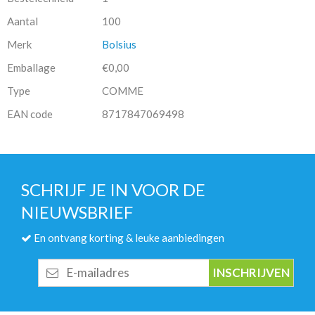
Aantal
100
Merk
Bolsius
Emballage
€0,00
Type
COMME
EAN code
8717847069498
SCHRIJF JE IN VOOR DE
NIEUWSBRIEF
En ontvang korting & leuke aanbiedingen
E-
mailadres