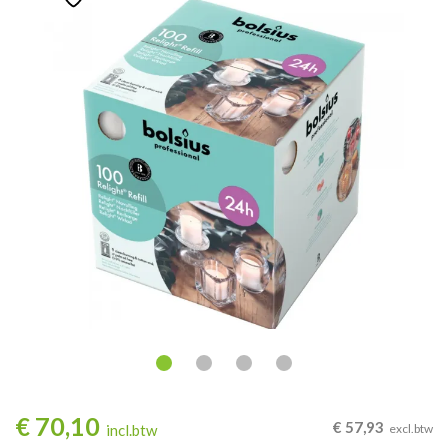
€
70,10
€
57,93
incl.btw
excl.btw