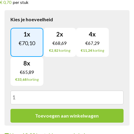
€ 0,70
per stuk
Kies je hoeveelheid
1
x
2
x
4
x
€
70,10
€
68,69
€
67,29
€2,82
korting
€11,24
korting
8
x
€
65,89
€33,68
korting
Bolsius
Relight
Toevoegen aan winkelwagen
Navulling