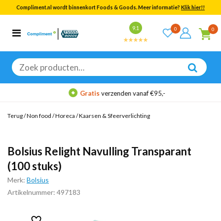
Compliment.nl wordt binnenkort Foods & Goods. Meer informatie?
Klik hier!!
Bekijk alle resultaten
9.1
0
0
Categorieën
Merken
Zoeken
naar:
Gratis
verzenden vanaf €95,-
Terug
/
Non food
/
Horeca
/
Kaarsen & Sfeerverlichting
Bolsius Relight Navulling Transparant
(100 stuks)
Merk:
Bolsius
Artikelnummer: 497183