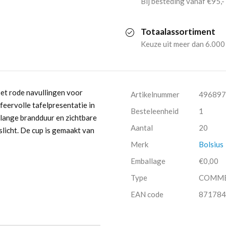
Bij besteding vanaf €95,-
(20
Totaalassortiment
stuks)
Keuze uit meer dan 6.000
aantal
set rode navullingen voor
Artikelnummer
496897
feervolle tafelpresentatie in
Besteleenheid
1
e lange brandduur en zichtbare
Aantal
20
slicht. De cup is gemaakt van
Merk
Bolsius
Emballage
€0,00
Type
COMM
EAN code
871784