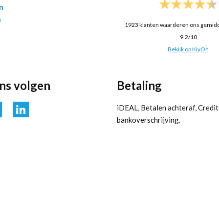
n
n
1923
klanten waarderen ons gemid
9.2
/
10
Bekijk op KiyOh
ons volgen
Betaling
iDEAL, Betalen achteraf, Credit
bankoverschrijving.