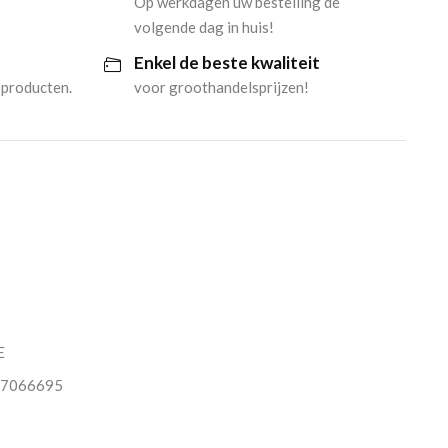
Op werkdagen uw bestelling de
volgende dag in huis!
Enkel de beste kwaliteit
 producten.
voor groothandelsprijzen!
E
7066695