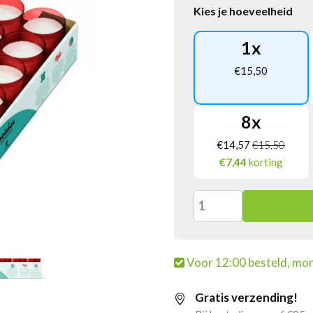
Kies je hoeveelheid
1
x
€
15,50
8
x
€
14,57
€
15,50
€7,44
korting
Bolsius
Relight
Voor 12:00 besteld, mor
Navulling
Gratis verzending!
Rood