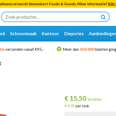
liment.nl wordt binnenkort Foods & Goods. Meer informatie?
Klik 
Zoeken
naar:
od
Schoonmaak
Kantoor
Diepvries
Aanbiedinge
tis
verzenden vanaf €95,-
Meer dan
350.000
klanten ging
g
€
15,50
incl.btw
€ 0,78
per stuk