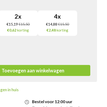
2
x
4
x
€
15,19
€
15,50
€
14,88
€
15,50
€0,62
korting
€2,48
korting
Toevoegen aan winkelwagen
gen in huis
Bestel voor 12:00 uur