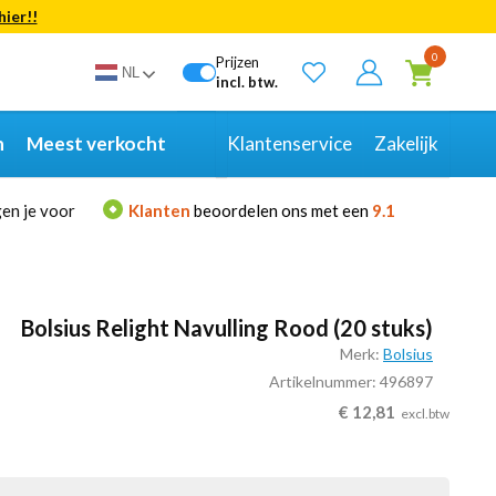
hier!!
Bekijk alle resultaten
0
Prijzen
NL
incl. btw.
n
Meest verkocht
Klantenservice
Zakelijk
en je voor
Klanten
beoordelen ons met een
9.1
Bolsius Relight Navulling Rood (20 stuks)
Merk:
Bolsius
Artikelnummer: 496897
€
12,81
excl.btw