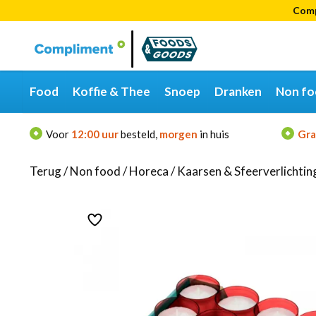
Comp
Categorieën
Merken
Food
Koffie & Thee
Snoep
Dranken
Non fo
Voor
12:00 uur
besteld,
morgen
in huis
Gra
Terug
/
Non food
/
Horeca
/
Kaarsen & Sfeerverlichtin