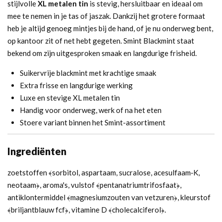
stijlvolle
XL metalen tin
is stevig, hersluitbaar en ideaal om
mee te nemen in je tas of jaszak. Dankzij het grotere formaat
heb je altijd genoeg mintjes bij de hand, of je nu onderweg bent,
op kantoor zit of net hebt gegeten. Smint Blackmint staat
bekend om zijn uitgesproken smaak en langdurige frisheid.
Suikervrije blackmint met krachtige smaak
Extra frisse en langdurige werking
Luxe en stevige XL metalen tin
Handig voor onderweg, werk of na het eten
Stoere variant binnen het Smint-assortiment
Ingrediënten
zoetstoffen ﴾sorbitol, aspartaam, sucralose, acesulfaam‐K,
neotaam﴿, aroma's, vulstof ﴾pentanatriumtrifosfaat﴿,
antiklontermiddel ﴾magnesiumzouten van vetzuren﴿, kleurstof
﴾briljantblauw fcf﴿, vitamine D ﴾cholecalciferol﴿.