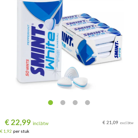
€
22,99
€
21,09
incl.btw
excl.btw
€ 1,92
per stuk