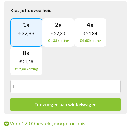
Kies je hoeveelheid
1
x
2
x
4
x
€
22,99
€
22,30
€
21,84
€1,38
korting
€4,60
korting
8
x
€
21,38
€12,88
korting
Smint
White
Toevoegen aan winkelwagen
Peppermint
Voor 12:00 besteld, morgen in huis
Blikje