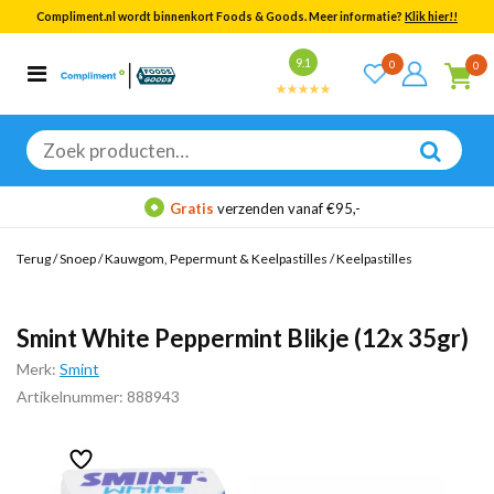
Compliment.nl wordt binnenkort Foods & Goods. Meer informatie?
Klik hier!!
Bekijk alle resultaten
9.1
0
0
Categorieën
Merken
Zoeken
naar:
Gratis
verzenden vanaf €95,-
Terug
/
Snoep
/
Kauwgom, Pepermunt & Keelpastilles
/
Keelpastilles
Smint White Peppermint Blikje (12x 35gr)
Merk:
Smint
Artikelnummer: 888943