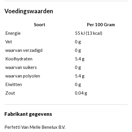
Voedingswaarden
Soort
Per 100 Gram
Energie
55 kJ (13 kcal)
Vet
0 g
waarvan verzadigd
0 g
Koolhydraten
5.4 g
waarvan suikers
0 g
waarvan polyolen
5.4 g
Eiwitten
0 g
Zout
0.04 g
Fabrikant gegevens
Perfetti Van Melle Benelux B.V.