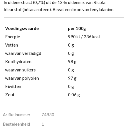
kruidenextract (0,7%) uit de 13-kruidenmix van Ricola,
kleurstof (bètacaroteen). Bevat een bron van fenylalanine.
Voedingswaarde
per 100g
Energie
990 kJ / 236 kcal
Vetten
0 g
waarvan verzadigd
0 g
Koolhydraten
98 g
waarvan suikers
0 g
waarvan polyolen
97 g
Eiwitten
0 g
Zout
0.06 g
Artikelnummer
74830
Besteleenheid
1