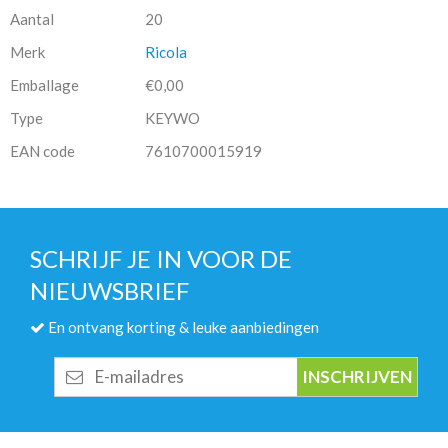
Aantal
20
Merk
Ricola
Emballage
€0,00
Type
KEYWO
EAN code
7610700015919
SCHRIJF JE IN VOOR DE
NIEUWSBRIEF
En ontvang korting & leuke aanbiedingen
E-
mailadres