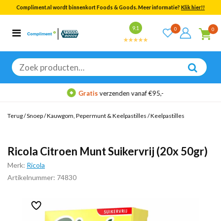
Compliment.nl wordt binnenkort Foods & Goods. Meer informatie?
Klik hier!!
Bekijk alle resultaten
9.1
0
0
Categorieën
Merken
Zoeken
naar:
Gratis
verzenden vanaf €95,-
Terug
/
Snoep
/
Kauwgom, Pepermunt & Keelpastilles
/
Keelpastilles
Ricola Citroen Munt Suikervrij (20x 50gr)
Merk:
Ricola
Artikelnummer: 74830