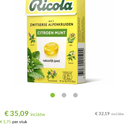
€
35,09
€
32,19
incl.btw
excl.btw
€ 1,75
per stuk