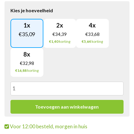
Kies je hoeveelheid
1
x
2
x
4
x
€
35,09
€
34,39
€
33,68
€1,40
korting
€5,64
korting
8
x
€
32,98
€16,88
korting
Ricola
Citroen
Toevoegen aan winkelwagen
Munt
Voor 12:00 besteld, morgen in huis
Suikervrij