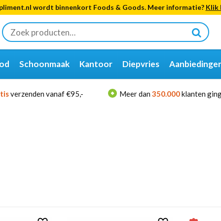
liment.nl wordt binnenkort Foods & Goods. Meer informatie?
Klik 
Zoeken
naar:
od
Schoonmaak
Kantoor
Diepvries
Aanbiedinge
tis
verzenden vanaf €95,-
Meer dan
350.000
klanten ging