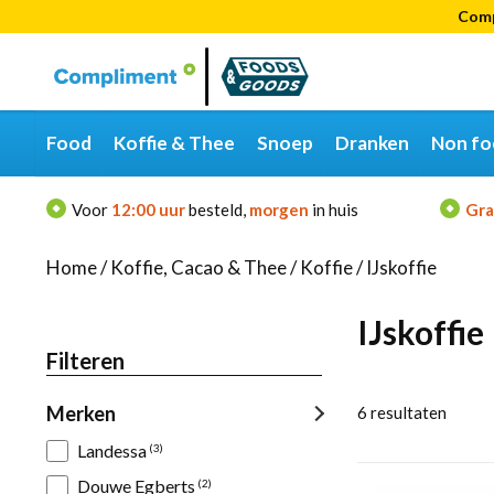
Comp
Categorieën
Merken
Food
Koffie & Thee
Snoep
Dranken
Non fo
Voor
12:00 uur
besteld,
morgen
in huis
Gra
Home
/
Koffie, Cacao & Thee
/
Koffie
/
IJskoffie
IJskoffie
Filteren
Merken
6
resultaten
Landessa
(3)
Douwe Egberts
(2)