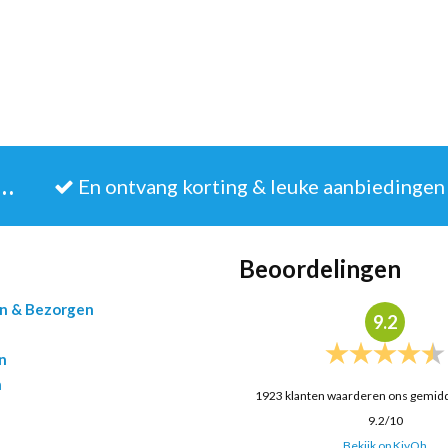
JE IN VOOR DE NIEUWSBRIEF
En ontvang korting & leuke aanbiedingen
Beoordelingen
en & Bezorgen
9.2
n
n
1923
klanten waarderen ons gemid
9.2
/
10
Bekijk op KiyOh