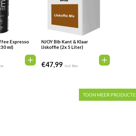
ffee Espresso
NJOY Bib Kant & Klaar
230 ml)
IJskoffie (2x 5 Liter)
€
47,99
ige
btw
incl. btw
00.
TOON MEER PRODUCT