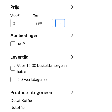
Prijs
Van €
Tot
›
Aanbiedingen
Ja
(3)
Levertijd
Voor 12:00 besteld, morgen in
huis
(6)
2-3 werkdagen
(0)
Productcategorieën
Decaf Koffie
IJskoffie