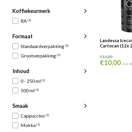
Koffiekeurmerk
RA
(1)
Formaat
Landessa Iceco
Cartocan (12x 
Standaardverpakking
(2)
Grootverpakking
(1)
€
11,89
€
10,00
Oorspronkelijke
Huid
incl. 
prijs
prijs
Inhoud
was:
is:
0 - 250 ml
(2)
€11,89.
€10,
500 ml
(1)
Smaak
Cappuccino
(1)
Mokka
(1)