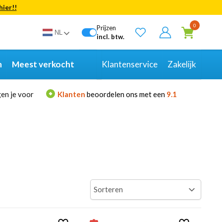
hier!!
Bekijk alle resultaten
0
Prijzen
NL
incl. btw.
n
Meest verkocht
Klantenservice
Zakelijk
en je voor
Klanten
beoordelen ons met een
9.1