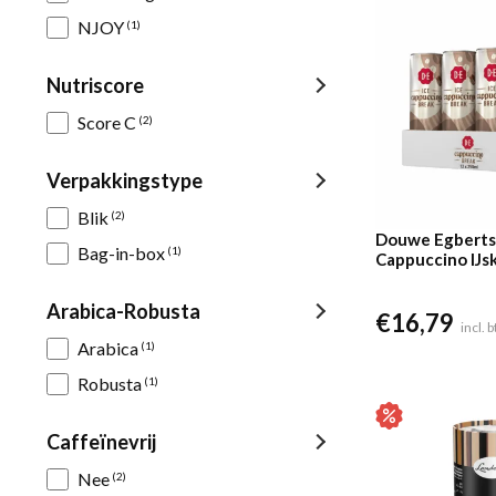
NJOY
(1)
Nutriscore
Score C
(2)
Verpakkingstype
Blik
(2)
Douwe Egberts
Bag-in-box
(1)
Cappuccino IJsk
250ml)
Arabica-Robusta
€
16,79
incl. 
Arabica
(1)
Robusta
(1)
Caffeïnevrij
Nee
(2)