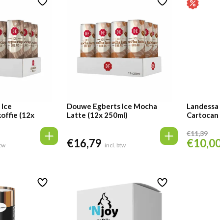
 Ice
Douwe Egberts Ice Mocha
Landessa 
offie (12x
Latte (12x 250ml)
Cartocan 
€
11,39
€
16,79
€
10,0
Oorspronk
btw
incl. btw
prijs
was:
€11,39.