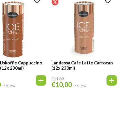
IJskoffie Cappuccino
Landessa Cafe Latte Cartocan
(12x 230ml)
(12x 230ml)
€
11,89
0
€
10,00
elijke
Huidige
Oorspronkelijke
Huidige
incl. btw
incl. btw
prijs
prijs
prijs
is:
was:
is:
€10,00.
€11,89.
€10,00.