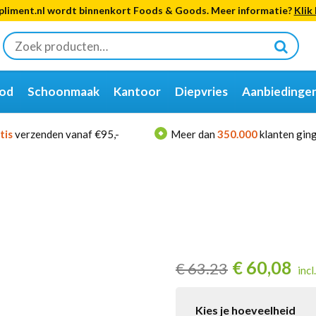
liment.nl wordt binnenkort Foods & Goods. Meer informatie?
Klik 
Zoeken
naar:
od
Schoonmaak
Kantoor
Diepvries
Aanbiedinge
tis
verzenden vanaf €95,-
Meer dan
350.000
klanten ging
€
60,08
€
63.23
incl
Kies je hoeveelheid