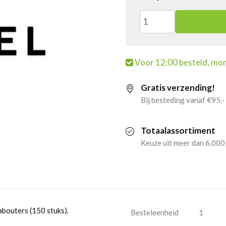
6x
Haribo
Voor 12:00 besteld, mor
Kabouters
Gratis verzending!
(150
Bij besteding vanaf €95,-
stuks)
Totaalassortiment
aantal
Keuze uit meer dan 6.000
abouters (150 stuks).
Besteleenheid
1