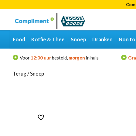
Comp
Categorieën
Merken
Food
Koffie & Thee
Snoep
Dranken
Non fo
Voor
12:00 uur
besteld,
morgen
in huis
Gra
Terug
/
Snoep