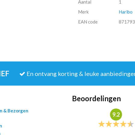
Aantal
1
Merk
Haribo
EAN code
871793
IEF
En ontvang korting & leuke aanbiedinge
Beoordelingen
en & Bezorgen
9.2
n
n