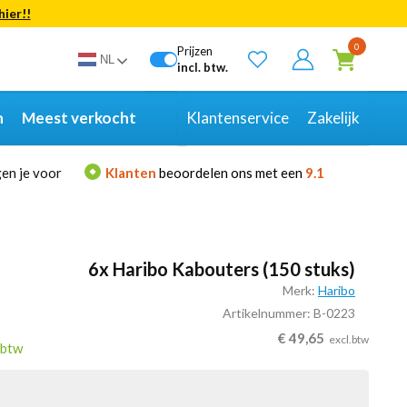
hier!!
Bekijk alle resultaten
0
Prijzen
NL
incl. btw.
n
Meest verkocht
Klantenservice
Zakelijk
en je voor
Klanten
beoordelen ons met een
9.1
6x Haribo Kabouters (150 stuks)
Merk:
Haribo
Artikelnummer: B-0223
€
49,65
excl.btw
.btw