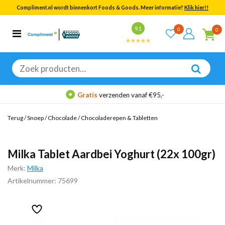
Compliment.nl wordt binnenkort Foods & Goods. Meer informatie?
Klik hier!!
Bekijk alle resultaten
9.1
0
0
Categorieën
Merken
Zoeken
naar:
Gratis
verzenden vanaf €95,-
Terug
/
Snoep
/
Chocolade
/
Chocoladerepen & Tabletten
Milka Tablet Aardbei Yoghurt (22x 100gr)
Merk:
Milka
Artikelnummer: 75699