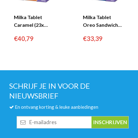
Milka Tablet
Milka Tablet
Caramel (23x
Oreo Sandwich
100gr)...
(16x 92gr)...
€
40,79
€
33,39
SCHRIJF JE IN VOOR DE
NIEUWSBRIEF
En ontvang korting & leuke aanbiedingen
E-
mailadres