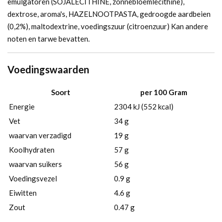
emulgatoren (SOJALECITHINE, zonnebloemlecithine),
dextrose, aroma's, HAZELNOOTPASTA, gedroogde aardbeien
(0,2%), maltodextrine, voedingszuur (citroenzuur) Kan andere
noten en tarwe bevatten.
Voedingswaarden
Soort
per 100 Gram
Energie
2304 kJ (552 kcal)
Vet
34 g
waarvan verzadigd
19 g
Koolhydraten
57 g
waarvan suikers
56 g
Voedingsvezel
0.9 g
Eiwitten
4.6 g
Zout
0.47 g