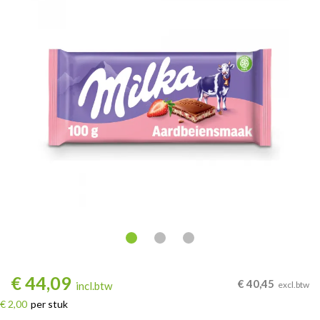
€
44,09
€
40,45
incl.btw
excl.btw
€ 2,00
per stuk