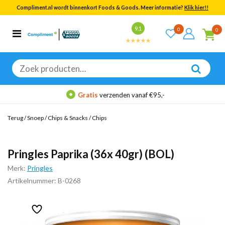
Compliment.nl wordt binnenkort Foods & Goods. Meer informatie?
Klik hier!!
Bekijk alle resultaten
9.1
0
0
Categorieën
Merken
Zoeken
naar:
Gratis
verzenden vanaf €95,-
Terug
/
Snoep
/
Chips & Snacks
/
Chips
Pringles Paprika (36x 40gr) (BOL)
Merk:
Pringles
Artikelnummer: B-0268