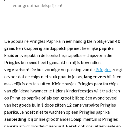
voor groothandelsprijzen!
De populaire Pringles Paprika in een handig klein blikje van
40
gram
. Een knapperig aardappelchipje met heerlijke
paprika
kruiden
, verpakt in de iconische, stapelbare chipsvorm die
Pringles beroemd heeft gemaakt en hij is bovendien
vegetarisch
! De buisvormige verpakking van de
Pringles
zorgt
ervoor dat de chips niet stuk gaat in je tas,
langer vers
blijft en
makkelijk is om te sluiten. Kleine busjes Pringles paprika chips
van zijn ideaal wanneer je tijdens kinderfeestjes wilt trakteren
op Pringles paprika of als een groot blik op één avond teveel
van het goede is. In 1 doos zitten
12 cans
verpakte Pringles
paprika. Je hoeft niet te wachten op een Pringles paprika
aanbieding
: bij online groothandel Compliment.nl is Pringles
paprika altijd voordelig geprijsd. Bekijk ook ons uitgebreide en