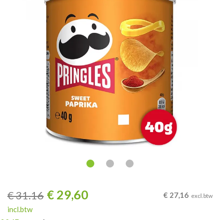
€
29,60
€
31.16
€
27,16
excl.btw
incl.btw