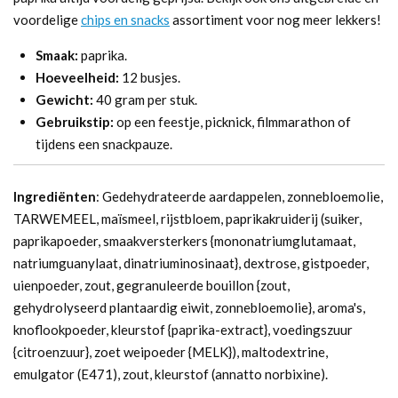
voordelige
chips en snacks
assortiment voor nog meer lekkers!
Smaak:
paprika.
Hoeveelheid:
12 busjes.
Gewicht:
40 gram per stuk.
Gebruikstip:
op een feestje, picknick, filmmarathon of
tijdens een snackpauze.
Ingrediënten
: Gedehydrateerde aardappelen, zonnebloemolie,
TARWEMEEL, maïsmeel, rijstbloem, paprikakruiderij (suiker,
paprikapoeder, smaakversterkers {mononatriumglutamaat,
natriumguanylaat, dinatriuminosinaat}, dextrose, gistpoeder,
uienpoeder, zout, gegranuleerde bouillon {zout,
gehydrolyseerd plantaardig eiwit, zonnebloemolie}, aroma's,
knoflookpoeder, kleurstof {paprika-extract}, voedingszuur
{citroenzuur}, zoet weipoeder {MELK}), maltodextrine,
emulgator (E471), zout, kleurstof (annatto norbixine).