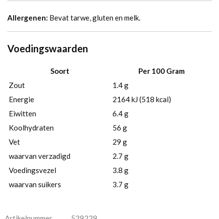
Allergenen:
Bevat tarwe, gluten en melk.
Voedingswaarden
Soort
Per 100 Gram
Zout
1.4 g
Energie
2164 kJ (518 kcal)
Eiwitten
6.4 g
Koolhydraten
56 g
Vet
29 g
waarvan verzadigd
2.7 g
Voedingsvezel
3.8 g
waarvan suikers
3.7 g
Artikelnummer
529229