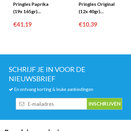
Pringles Paprika
Pringles Original
(19x 165gr)...
(12x 40gr)...
€
41,19
€
10,39
SCHRIJF JE IN VOOR DE
NIEUWSBRIEF
En ontvang korting & leuke aanbiedingen
E-
mailadres