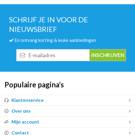
SCHRIJF JE IN VOOR DE
NIEUWSBRIEF
En ontvang korting & leuke aanbiedingen
E-
mailadres
Populaire pagina’s
Klantenservice
Over ons
Mijn account
Contact