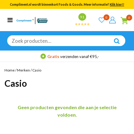
Compliment.nl wordt binnenkort Foods & Goods. Meer informatie?
Klik hier!!
Bekijk alle resultaten
9.1
0
0
Categorieën
Merken
Zoeken
naar:
Gratis
verzenden vanaf €95,-
Home
/
Merken
/
Casio
Casio
Geen producten gevonden die aan je selectie
voldoen.