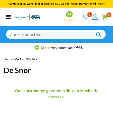
Compliment.nl wordt binnenkort Foods & Goods. Meer informatie?
Klik hier!!
Bekijk alle resultaten
9.1
0
0
Categorieën
Merken
Zoeken
naar:
Gratis
verzenden vanaf €95,-
Home
/
Merken
/
De Snor
De Snor
Geen producten gevonden die aan je selectie
voldoen.