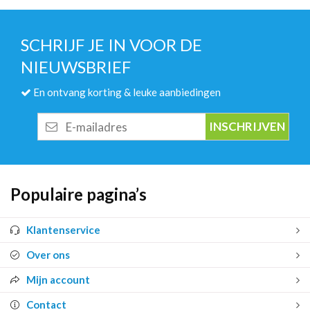
SCHRIJF JE IN VOOR DE
NIEUWSBRIEF
En ontvang korting & leuke aanbiedingen
E-
mailadres
Populaire pagina’s
Klantenservice
Over ons
Mijn account
Contact