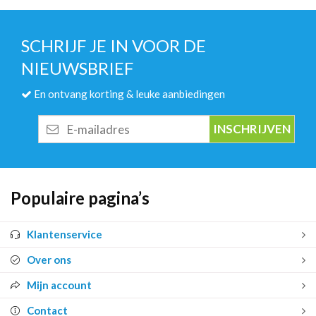
SCHRIJF JE IN VOOR DE
NIEUWSBRIEF
En ontvang korting & leuke aanbiedingen
E-
mailadres
Populaire pagina’s
Klantenservice
Over ons
Mijn account
Contact