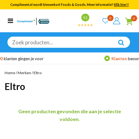
Compliment.nl wordt binnenkort Foods & Goods. Meer informatie?
Klik hier!!
Bekijk alle resultaten
9.1
0
0
Categorieën
Merken
Zoeken
naar:
lanten gingen je voor
Klanten
beoordel
Home
/
Merken
/
Eltro
Eltro
Geen producten gevonden die aan je selectie
voldoen.