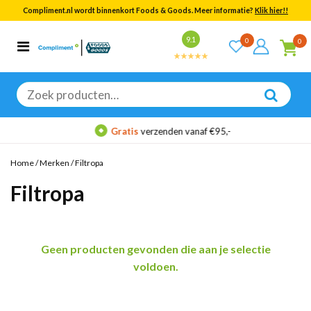
Compliment.nl wordt binnenkort Foods & Goods. Meer informatie?
Klik hier!!
Bekijk alle resultaten
9.1
0
0
Categorieën
Merken
Zoeken
naar:
Gratis
verzenden vanaf €95,-
Home
/
Merken
/
Filtropa
Filtropa
Geen producten gevonden die aan je selectie
voldoen.