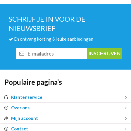
SCHRIJF JE IN VOOR DE
NIEUWSBRIEF
En ontvang korting & leuke aanbiedingen
E-
mailadres
Populaire pagina’s
Klantenservice
Over ons
Mijn account
Contact