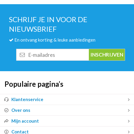
SCHRIJF JE IN VOOR DE
NIEUWSBRIEF
En ontvang korting & leuke aanbiedingen
E-
mailadres
Populaire pagina’s
Klantenservice
Over ons
Mijn account
Contact