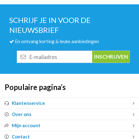
SCHRIJF JE IN VOOR DE
NIEUWSBRIEF
En ontvang korting & leuke aanbiedingen
E-
mailadres
Populaire pagina’s
Klantenservice
Over ons
Mijn account
Contact