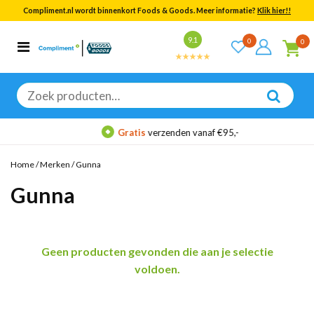
Compliment.nl wordt binnenkort Foods & Goods. Meer informatie?
Klik hier!!
Bekijk alle resultaten
9.1
0
0
Categorieën
Merken
Zoeken
naar:
Gratis
verzenden vanaf €95,-
Home
/
Merken
/
Gunna
Gunna
Geen producten gevonden die aan je selectie
voldoen.