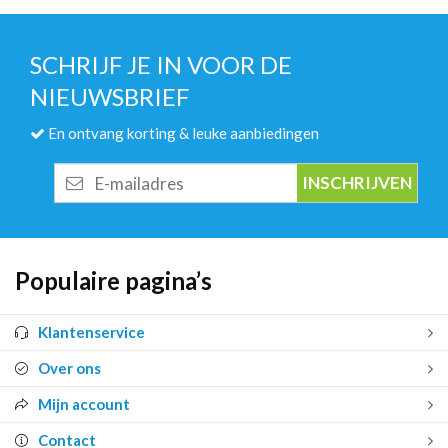
SCHRIJF JE IN VOOR DE
NIEUWSBRIEF
En ontvang korting & leuke aanbiedingen
E-
mailadres
Populaire pagina’s
Klantenservice
Over ons
Mijn account
Contact