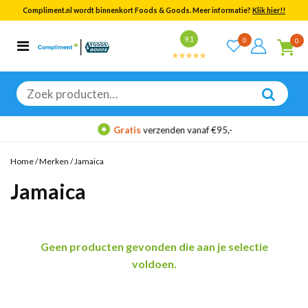
Compliment.nl wordt binnenkort Foods & Goods. Meer informatie?
Klik hier!!
Bekijk alle resultaten
9.1
0
0
Categorieën
Merken
Zoeken
naar:
Gratis
verzenden vanaf €95,-
Home
/
Merken
/
Jamaica
Jamaica
Geen producten gevonden die aan je selectie
voldoen.