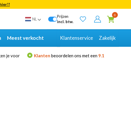
hier!!
Bekijk alle resultaten
0
Prijzen
NL
incl. btw.
n
Meest verkocht
Klantenservice
Zakelijk
en je voor
Klanten
beoordelen ons met een
9.1