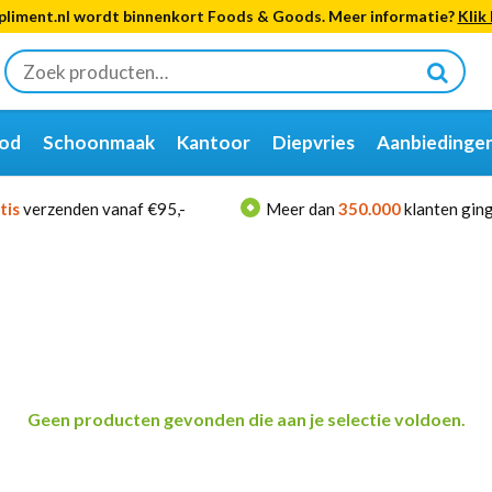
liment.nl wordt binnenkort Foods & Goods. Meer informatie?
Klik 
Zoeken
naar:
od
Schoonmaak
Kantoor
Diepvries
Aanbiedinge
tis
verzenden vanaf €95,-
Meer dan
350.000
klanten ging
Geen producten gevonden die aan je selectie voldoen.