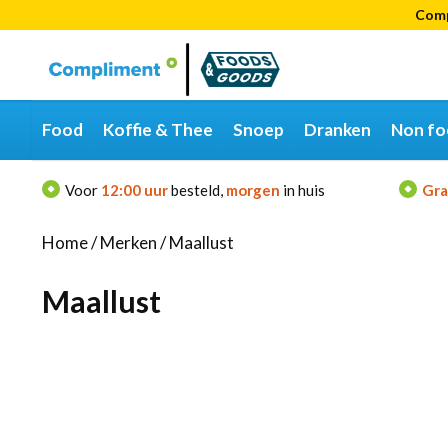
Comp
Categorieën
Merken
Food
Koffie & Thee
Snoep
Dranken
Non fo
Voor
12:00 uur
besteld,
morgen
in huis
Gra
Home
/
Merken
/
Maallust
Maallust