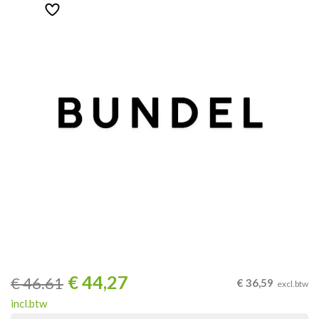
€
44,27
€
46.61
€
36,59
excl.btw
incl.btw