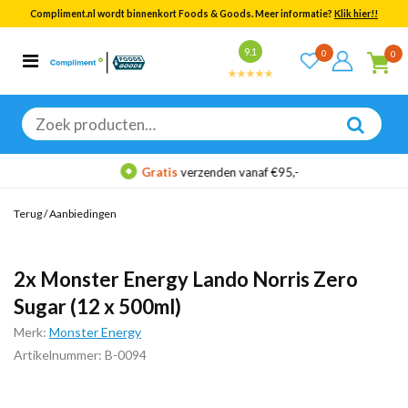
Compliment.nl wordt binnenkort Foods & Goods. Meer informatie?
Klik hier!!
Bekijk alle resultaten
9.1
0
0
Categorieën
Merken
Zoeken
naar:
Gratis
verzenden vanaf €95,-
Terug
/
Aanbiedingen
2x Monster Energy Lando Norris Zero
Sugar (12 x 500ml)
Merk:
Monster Energy
Artikelnummer: B-0094