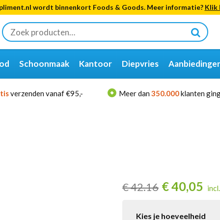
liment.nl wordt binnenkort Foods & Goods. Meer informatie?
Klik 
Zoeken
naar:
od
Schoonmaak
Kantoor
Diepvries
Aanbiedinge
tis
verzenden vanaf €95,-
Meer dan
350.000
klanten ging
€
40,05
€
42.16
incl
Kies je hoeveelheid