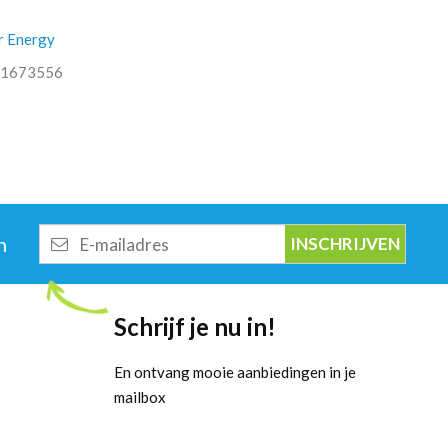
r Energy
1673556
E-
n
mailadres
Schrijf je nu in!
En ontvang mooie aanbiedingen in je
mailbox