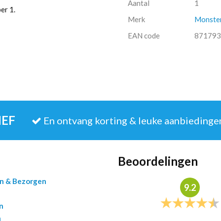
Aantal
1
er 1.
Merk
Monste
EAN code
871793
IEF
En ontvang korting & leuke aanbiedinge
Beoordelingen
en & Bezorgen
9.2
n
n