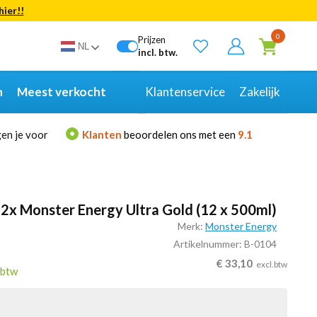
hier!!
Bekijk alle resultaten
0
Prijzen
NL
incl. btw.
n
Meest verkocht
Klantenservice
Zakelijk
en je voor
Klanten
beoordelen ons met een
9.1
2x Monster Energy Ultra Gold (12 x 500ml)
Merk:
Monster Energy
Artikelnummer: B-0104
€
33,10
excl.btw
.btw