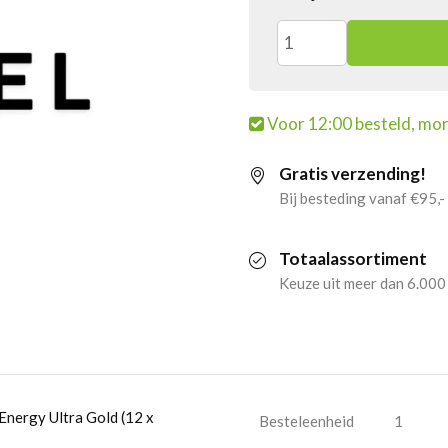
2x
Monster
Voor 12:00 besteld, mor
Energy
Gratis verzending!
Ultra
Bij besteding vanaf €95,-
Gold
Totaalassortiment
(12
Keuze uit meer dan 6.000
x
500ml)
aantal
Energy Ultra Gold (12 x
Besteleenheid
1