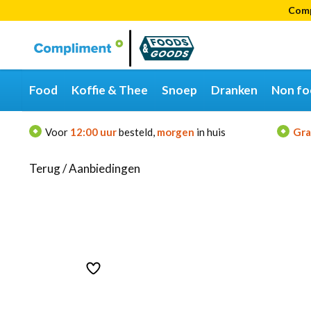
Comp
Categorieën
Merken
Food
Koffie & Thee
Snoep
Dranken
Non fo
Voor
12:00 uur
besteld,
morgen
in huis
Gra
Terug
/
Aanbiedingen