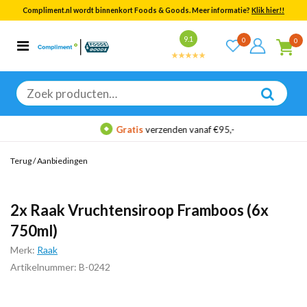
Compliment.nl wordt binnenkort Foods & Goods. Meer informatie?
Klik hier!!
Bekijk alle resultaten
9.1
0
0
Categorieën
Merken
Zoeken
naar:
Gratis
verzenden vanaf €95,-
Terug
/
Aanbiedingen
2x Raak Vruchtensiroop Framboos (6x
750ml)
Merk:
Raak
Artikelnummer: B-0242