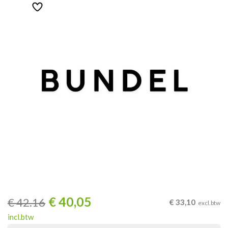
€
40,05
€
42.16
€
33,10
excl.btw
incl.btw