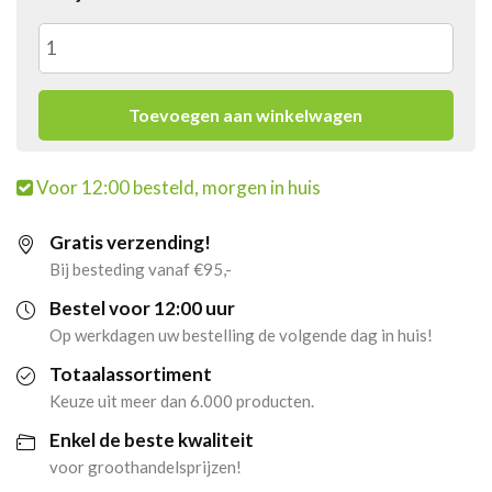
2x
Senseo
Toevoegen aan winkelwagen
Extra
Voor 12:00 besteld, morgen in huis
Strong
Gratis verzending!
(10
Bij besteding vanaf €95,-
x
Bestel voor 12:00 uur
Op werkdagen uw bestelling de volgende dag in huis!
36
Totaalassortiment
pads)
Keuze uit meer dan 6.000 producten.
Enkel de beste kwaliteit
aantal
voor groothandelsprijzen!