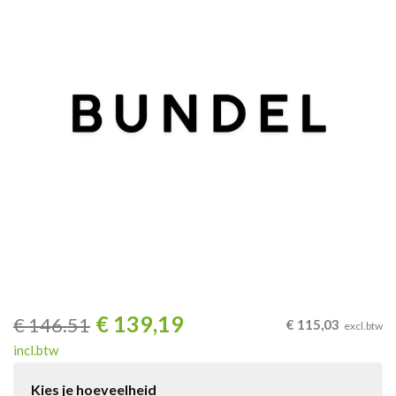
€
139,19
€
146.51
€
115,03
excl.btw
incl.btw
Kies je hoeveelheid