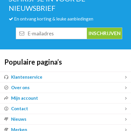
NIEUWSBRIEF
En ontvang korting & leuke aanbiedingen
E-
mailadres
Populaire pagina’s
Klantenservice
Over ons
Mijn account
Contact
Nieuws
Merken