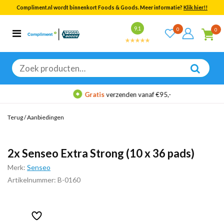
Compliment.nl wordt binnenkort Foods & Goods. Meer informatie?
Klik hier!!
Bekijk alle resultaten
9.1
0
0
Categorieën
Merken
Zoeken
naar:
Gratis
verzenden vanaf €95,-
Terug
/
Aanbiedingen
2x Senseo Extra Strong (10 x 36 pads)
Merk:
Senseo
Artikelnummer: B-0160