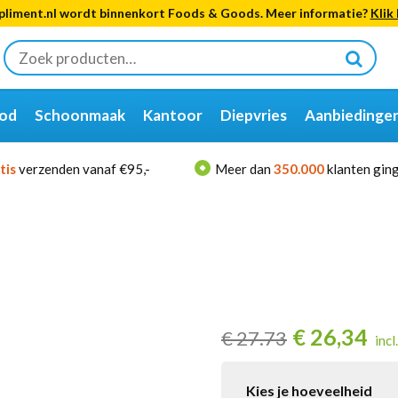
liment.nl wordt binnenkort Foods & Goods. Meer informatie?
Klik 
Zoeken
naar:
od
Schoonmaak
Kantoor
Diepvries
Aanbiedinge
tis
verzenden vanaf €95,-
Meer dan
350.000
klanten ging
€
26,34
€
27.73
incl
Kies je hoeveelheid