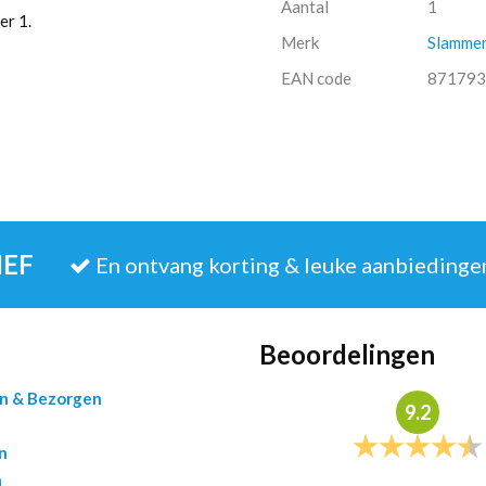
Aantal
1
er 1.
Merk
Slamme
EAN code
871793
IEF
En ontvang korting & leuke aanbiedinge
Beoordelingen
en & Bezorgen
9.2
n
n