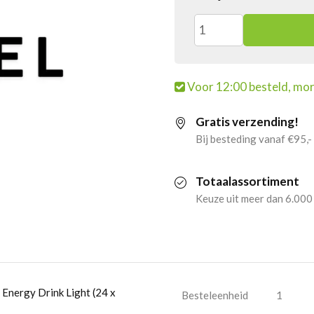
2x
Slammers
Voor 12:00 besteld, mor
Energy
Gratis verzending!
Drink
Bij besteding vanaf €95,-
Light
Totaalassortiment
(24
Keuze uit meer dan 6.000
x
25cl)
aantal
 Energy Drink Light (24 x
Besteleenheid
1