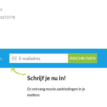
rs
1673778
E-
n
mailadres
Schrijf je nu in!
En ontvang mooie aanbiedingen in je
mailbox