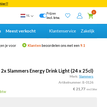
hier!!
Bekijk alle resultaten
0
Prijzen
NL
incl. btw.
n
Meest verkocht
Klantenservice
Zakelijk
en je voor
Klanten
beoordelen ons met een
9.1
2x Slammers Energy Drink Light (24 x 25cl)
Merk:
Slammers
Artikelnummer: B-0126
€
21,77
excl.btw
.btw