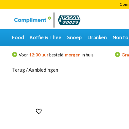
Comp
Categorieën
Merken
Food
Koffie & Thee
Snoep
Dranken
Non fo
Voor
12:00 uur
besteld,
morgen
in huis
Gra
Terug
/
Aanbiedingen