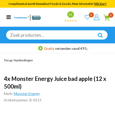
Compliment.nl wordt binnenkort Foods & Goods. Meer informatie?
Klik hier!!
Bekijk alle resultaten
9.1
0
0
Categorieën
Merken
Zoeken
naar:
Gratis
verzenden vanaf €95,-
Terug
/
Aanbiedingen
4x Monster Energy Juice bad apple (12 x
500ml)
Merk:
Monster Energy
Artikelnummer: B-0113