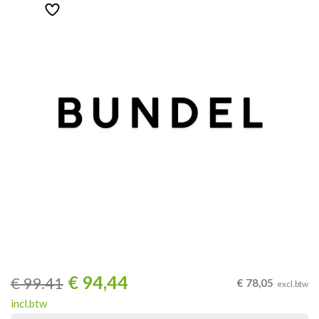
€
94,44
€
99.41
€
78,05
excl.btw
incl.btw