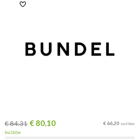
€
80,10
€
84.31
€
66,20
excl.btw
incl.btw