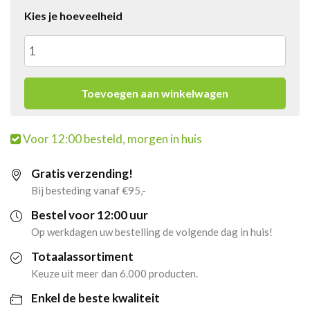
Kies je hoeveelheid
4x
Monster
Toevoegen aan winkelwagen
Energy
Voor 12:00 besteld, morgen in huis
Ultra
Gratis verzending!
Gold
Bij besteding vanaf €95,-
(12
Bestel voor 12:00 uur
Op werkdagen uw bestelling de volgende dag in huis!
x
Totaalassortiment
500ml)
Keuze uit meer dan 6.000 producten.
Enkel de beste kwaliteit
aantal