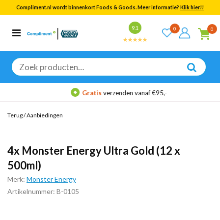
Compliment.nl wordt binnenkort Foods & Goods. Meer informatie?
Klik hier!!
Bekijk alle resultaten
9.1
0
0
Categorieën
Merken
Zoeken
naar:
Gratis
verzenden vanaf €95,-
Terug
/
Aanbiedingen
4x Monster Energy Ultra Gold (12 x
500ml)
Merk:
Monster Energy
Artikelnummer: B-0105