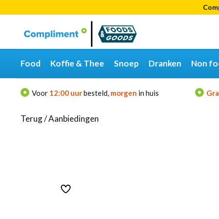
Comp
Categorieën
Merken
Food
Koffie & Thee
Snoep
Dranken
Non fo
Voor
12:00 uur
besteld,
morgen
in huis
Gra
Terug
/
Aanbiedingen