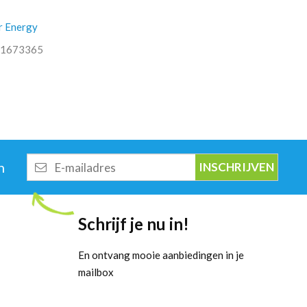
r Energy
1673365
E-
n
mailadres
Schrijf je nu in!
En ontvang mooie aanbiedingen in je
mailbox