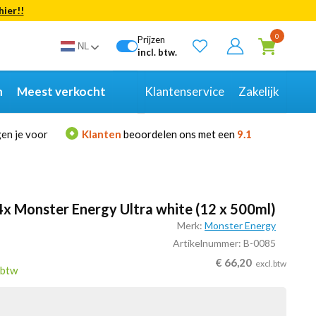
hier!!
Bekijk alle resultaten
0
Prijzen
NL
incl. btw.
n
Meest verkocht
Klantenservice
Zakelijk
en je voor
Klanten
beoordelen ons met een
9.1
4x Monster Energy Ultra white (12 x 500ml)
Merk:
Monster Energy
Artikelnummer: B-0085
€
66,20
excl.btw
.btw