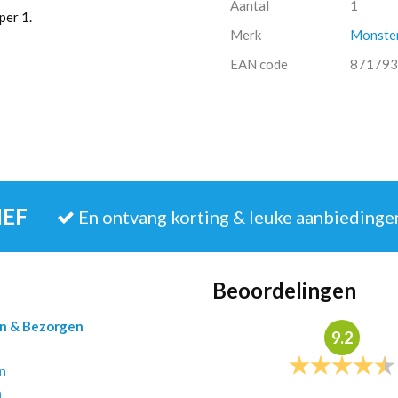
Aantal
1
per 1.
Merk
Monste
EAN code
871793
IEF
En ontvang korting & leuke aanbiedinge
Beoordelingen
en & Bezorgen
9.2
n
n