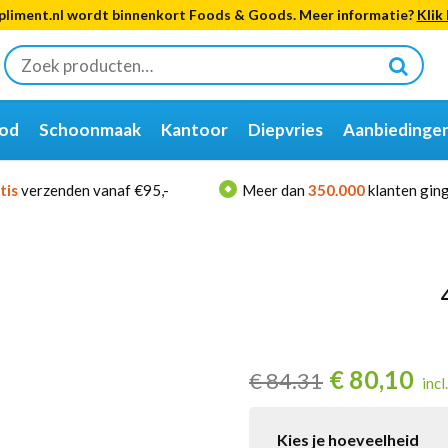
liment.nl wordt binnenkort Foods & Goods. Meer informatie?
Klik 
Zoeken
naar:
od
Schoonmaak
Kantoor
Diepvries
Aanbiedinge
tis
verzenden vanaf €95,-
Meer dan
350.000
klanten ging
€
80,10
€
84.31
incl
Kies je hoeveelheid