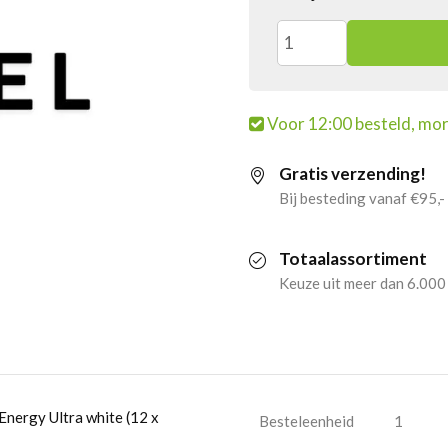
4x
Monster
Voor 12:00 besteld, mor
Energy
Gratis verzending!
Ultra
Bij besteding vanaf €95,-
white
Totaalassortiment
(12
Keuze uit meer dan 6.000
x
500ml)
aantal
Energy Ultra white (12 x
Besteleenheid
1