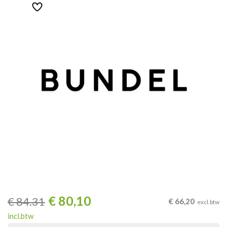
€
80,10
€
84.31
€
66,20
excl.btw
incl.btw