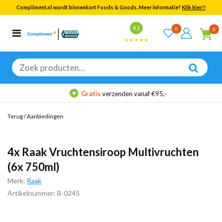
Compliment.nl wordt binnenkort Foods & Goods. Meer informatie?
Klik hier!!
Bekijk alle resultaten
9.1
0
0
Categorieën
Merken
Zoeken
naar:
Gratis
verzenden vanaf €95,-
Terug
/
Aanbiedingen
4x Raak Vruchtensiroop Multivruchten
(6x 750ml)
Merk:
Raak
Artikelnummer: B-0245