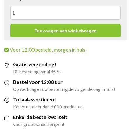
4x
Senseo
Toevoegen aan winkelwagen
Strong
Voor 12:00 besteld, morgen in huis
(10
Gratis verzending!
x
Bij besteding vanaf €95,-
48
Bestel voor 12:00 uur
Op werkdagen uw bestelling de volgende dag in huis!
pads)
Totaalassortiment
aantal
Keuze uit meer dan 6.000 producten.
Enkel de beste kwaliteit
voor groothandelsprijzen!