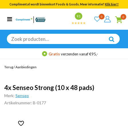
Compliment.nl wordt binnenkort Foods & Goods. Meer informatie?
Klik hier!!
Bekijk alle resultaten
9.1
0
0
Categorieën
Merken
Zoeken
naar:
Gratis
verzenden vanaf €95,-
Terug
/
Aanbiedingen
4x Senseo Strong (10 x 48 pads)
Merk:
Senseo
Artikelnummer: B-0177