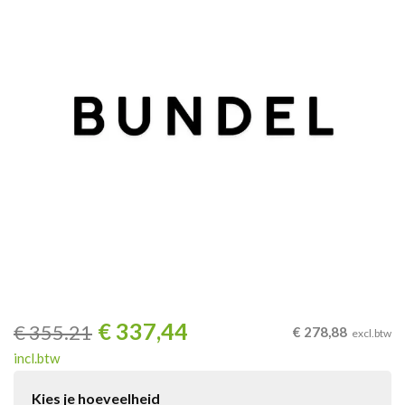
€
337,44
€
355.21
€
278,88
excl.btw
incl.btw
Kies je hoeveelheid