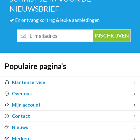
NIEUWSBRIEF
En ontvang korting & leuke aanbiedingen
E-
mailadres
Populaire pagina’s
Klantenservice
Over ons
Mijn account
Contact
Nieuws
Merken