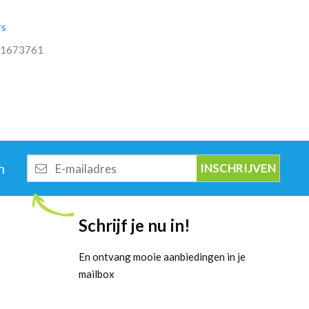
rs
1673761
E-
n
mailadres
Schrijf je nu in!
En ontvang mooie aanbiedingen in je
mailbox