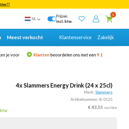
hier!!
Bekijk alle resultaten
0
Prijzen
NL
incl. btw.
n
Meest verkocht
Klantenservice
Zakelijk
en je voor
Klanten
beoordelen ons met een
9.1
4x Slammers Energy Drink (24 x 25cl)
Merk:
Slammers
Artikelnummer: B-0125
€
43,55
excl.btw
.btw