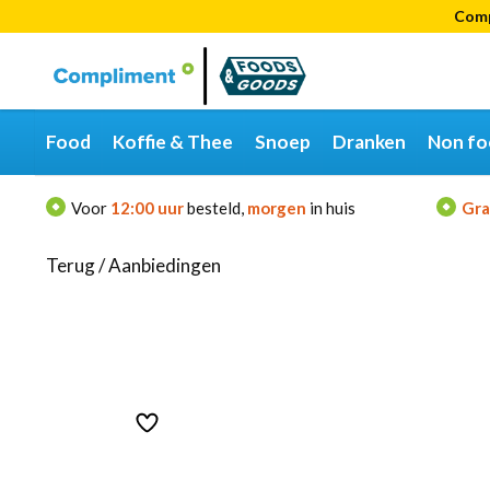
Comp
Categorieën
Merken
Food
Koffie & Thee
Snoep
Dranken
Non fo
Voor
12:00 uur
besteld,
morgen
in huis
Gra
Terug
/
Aanbiedingen