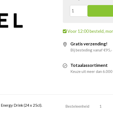
4x
Slammers
Voor 12:00 besteld, mor
Energy
Gratis verzending!
Drink
Bij besteding vanaf €95,-
(24
Totaalassortiment
x
Keuze uit meer dan 6.000
25cl)
aantal
Energy Drink (24 x 25cl).
Besteleenheid
1