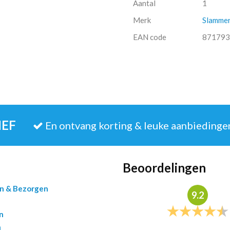
Aantal
1
Merk
Slamme
EAN code
871793
IEF
En ontvang korting & leuke aanbiedinge
Beoordelingen
en & Bezorgen
9.2
n
n