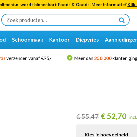
liment.nl wordt binnenkort Foods & Goods. Meer informatie?
Klik 
Zoeken
naar:
od
Schoonmaak
Kantoor
Diepvries
Aanbiedinge
tis
verzenden vanaf €95,-
Meer dan
350.000
klanten ging
€
52,70
€
55.47
incl
Kies je hoeveelheid