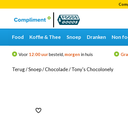
Comp
Categorieën
Merken
Food
Koffie & Thee
Snoep
Dranken
Non fo
Voor
12:00 uur
besteld,
morgen
in huis
Gra
Terug
/
Snoep
/
Chocolade
/
Tony's Chocolonely