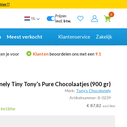
hier!!
Bekijk alle resultaten
0
Prijzen
NL
incl. btw.
n
Meest verkocht
Klantenservice
Zakelijk
en je voor
Klanten
beoordelen ons met een
9.1
ely Tiny Tony’s Pure Chocolaatjes (900 gr)
Merk:
Tony’s Chocolonely
Artikelnummer: B-0239
€
87,82
excl.btw
incl.btw