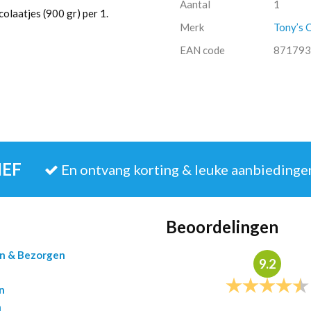
Aantal
1
aantal
olaatjes (900 gr) per 1.
Merk
Tony’s 
EAN code
871793
IEF
En ontvang korting & leuke aanbiedinge
Beoordelingen
en & Bezorgen
9.2
n
n