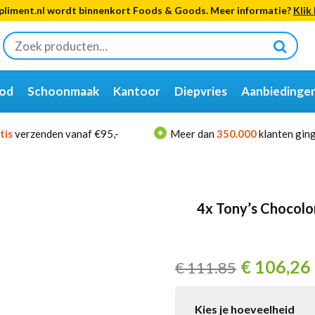
liment.nl wordt binnenkort Foods & Goods. Meer informatie?
Klik 
Zoeken
naar:
od
Schoonmaak
Kantoor
Diepvries
Aanbiedinge
tis
verzenden vanaf €95,-
Meer dan
350.000
klanten ging
4x Tony’s Chocolon
€
106,26
€
111.85
Kies je hoeveelheid