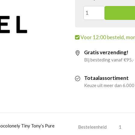
4x
Tony’s
Voor 12:00 besteld, mor
Chocolonely
Gratis verzending!
Tiny
Bij besteding vanaf €95,-
Tony’s
Totaalassortiment
Pure
Keuze uit meer dan 6.000
Chocolaatjes
(900
gr)
hocolonely Tiny Tony’s Pure
Besteleenheid
1