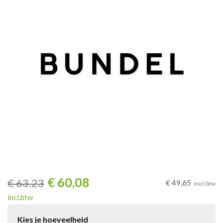
€
60,08
€
63.23
€
49,65
excl.btw
incl.btw
Kies je hoeveelheid