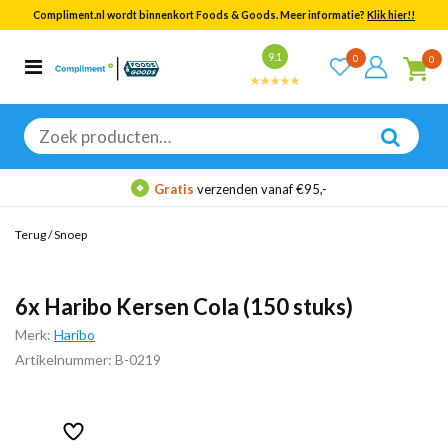
Compliment.nl wordt binnenkort Foods & Goods. Meer informatie?
Klik hier!!
Bekijk alle resultaten
9.1
0
0
Categorieën
Merken
Zoeken
naar:
Gratis
verzenden vanaf €95,-
Terug
/
Snoep
6x Haribo Kersen Cola (150 stuks)
Merk:
Haribo
Artikelnummer: B-0219