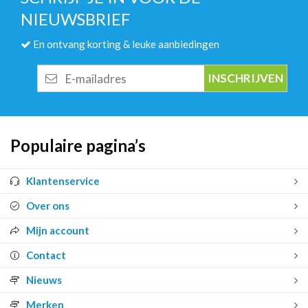
NIEUWSBRIEF
En ontvang korting & leuke aanbiedingen
E-
mailadres
Populaire pagina’s
Klantenservice
Over ons
Mijn account
Contact
Nieuws
Merken