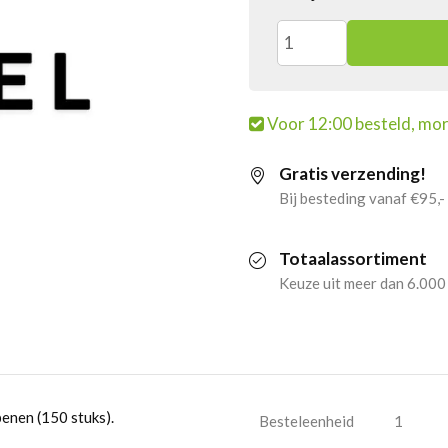
6x
Haribo
Voor 12:00 besteld, mor
Spenen
Gratis verzending!
(150
Bij besteding vanaf €95,-
stuks)
Totaalassortiment
aantal
Keuze uit meer dan 6.000
enen (150 stuks).
Besteleenheid
1