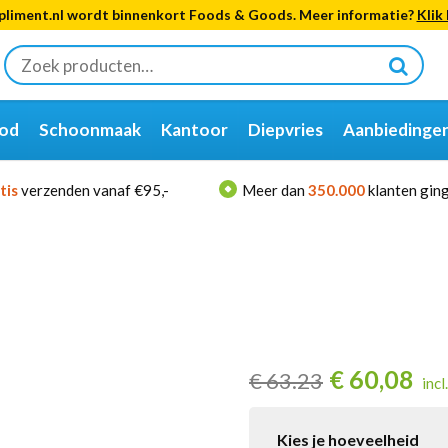
liment.nl wordt binnenkort Foods & Goods. Meer informatie?
Klik 
Zoeken
naar:
od
Schoonmaak
Kantoor
Diepvries
Aanbiedinge
tis
verzenden vanaf €95,-
Meer dan
350.000
klanten ging
€
60,08
€
63.23
incl
Kies je hoeveelheid