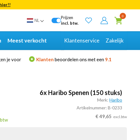
hier!!
Bekijk alle resultaten
0
Prijzen
NL
incl. btw.
n
Meest verkocht
Klantenservice
Zakelijk
en je voor
Klanten
beoordelen ons met een
9.1
6x Haribo Spenen (150 stuks)
Merk:
Haribo
Artikelnummer: B-0233
€
49,65
excl.btw
.btw