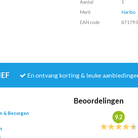
Aantal
1
Merk
Haribo
EAN code
871793
IEF
En ontvang korting & leuke aanbiedinge
Beoordelingen
en & Bezorgen
9.2
n
n