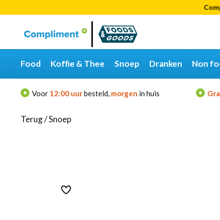
Comp
Categorieën
Merken
Food
Koffie & Thee
Snoep
Dranken
Non fo
Voor
12:00 uur
besteld,
morgen
in huis
Gra
Terug
/
Snoep