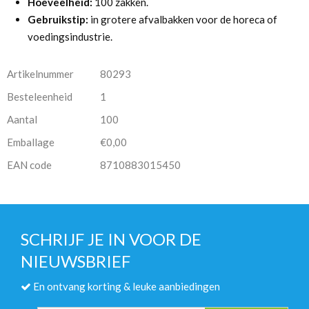
Hoeveelheid:
100 zakken.
Gebruikstip:
in grotere afvalbakken voor de horeca of
voedingsindustrie.
Artikelnummer
80293
Besteleenheid
1
Aantal
100
Emballage
€0,00
EAN code
8710883015450
SCHRIJF JE IN VOOR DE
NIEUWSBRIEF
En ontvang korting & leuke aanbiedingen