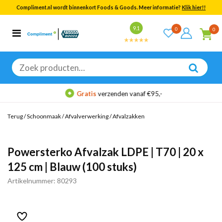
Compliment.nl wordt binnenkort Foods & Goods. Meer informatie?
Klik hier!!
Bekijk alle resultaten
9.1
0
0
Categorieën
Merken
Zoeken
naar:
Gratis
verzenden vanaf €95,-
Terug
/
Schoonmaak
/
Afvalverwerking
/
Afvalzakken
Powersterko Afvalzak LDPE | T70 | 20 x
125 cm | Blauw (100 stuks)
Artikelnummer: 80293